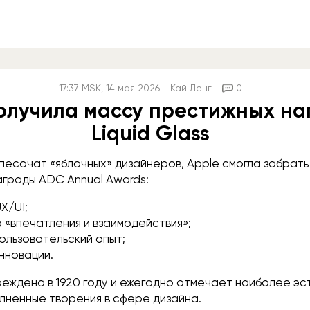
17:37
MSK
, 14 мая 2026
Кай Ленг
0
олучила массу престижных на
Liquid Glass
 песочат «яблочных» дизайнеров, Apple смогла забрат
аграды ADC Annual Awards:
X/UI;
 «впечатления и взаимодействия»;
пользовательский опыт;
инновации.
реждена в 1920 году и ежегодно отмечает наиболее эс
лненные творения в сфере дизайна.