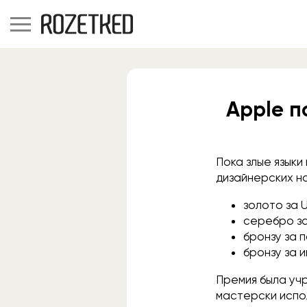
Apple п
Пока злые языки
дизайнерских н
золото за U
серебро за
бронзу за 
бронзу за 
Премия была уч
мастерски испо