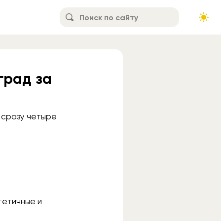
град за
ь сразу четыре
тетичные и