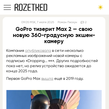
09:05
MSK
, 7 июля 2025
Роман Пискун
2
GoPro тизерит Max 2 — свою
новую 360-градусную экшен-
камеру
Компания
опубликовала
в сети несколько
рекламных изображений новой камеры с
подписью «Dropping... 👀». Других подробностей
пока нет, но релиз устройства ожидается до
конца 2025 года.
Первая GoPro Max
вышла
ещё в 2019 году.