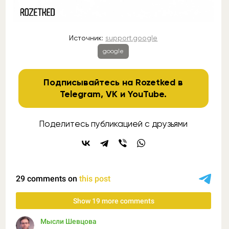
Источник:
support.google
google
Подписывайтесь на Rozetked в
Telegram
,
VK
и
YouTube
.
Поделитесь публикацией с друзьями