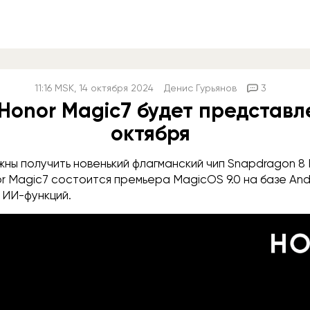
11:16
MSK
, 14 октября 2024
Денис Гурьянов
3
Honor Magic7 будет представл
октября
ы получить новенький флагманский чип Snapdragon 8 El
 Magic7 состоится премьера MagicOS 9.0 на базе Andr
 ИИ-функций.