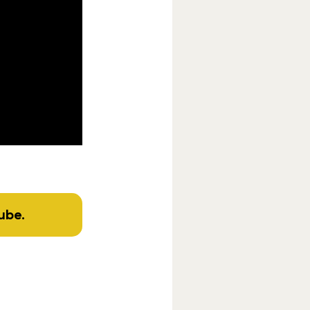
ube
.