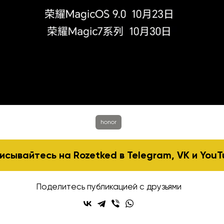
honor
исывайтесь на Rozetked в
Telegram
,
VK
и
YouT
Поделитесь публикацией с друзьями