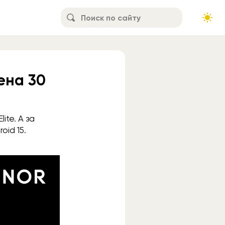
ена 30
ite. А за
oid 15.