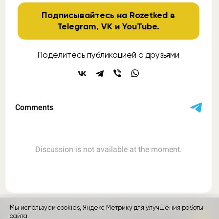
Подписывайтесь на Rozetked в
Telegram
,
VK
и
YouTube
.
Поделитесь публикацией с друзьями
Мы используем cookies, Яндекс Метрику для улучшения работы
контакты
реклама
о проекте
сайта.