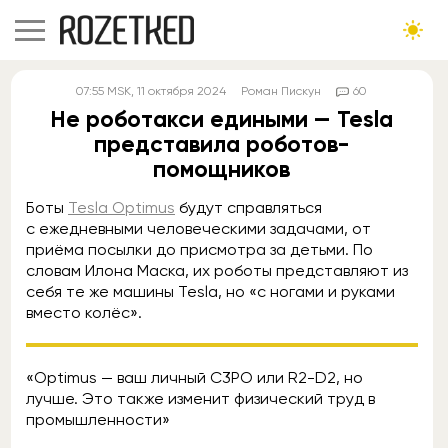
07:55
MSK
, 11 октября 2024
Роман Пискун
60
Не роботакси едиными — Tesla
представила роботов-
помощников
Боты
Tesla Optimus
будут справляться
с ежедневными человеческими задачами, от
приёма посылки до присмотра за детьми. По
словам Илона Маска, их роботы представляют из
себя те же машины Tesla, но «с ногами и руками
вместо колёс».
«Optimus — ваш личный C3PO или R2-D2, но
лучше. Это также изменит физический труд в
промышленности»