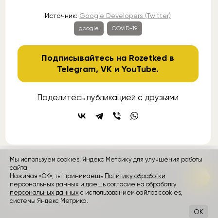
Источник:
Google Developers (Twitter)
google
COVID-19
Подписывайтесь на Rozetked в
Telegram
,
VK
и
YouTube
.
Поделитесь публикацией с друзьями
Мы используем cookies, Яндекс Метрику для улучшения работы
контакты
сайта.
реклама
о проекте
Нажимая «ОК», ты принимаешь
Политику обработки
персональных данных и даешь согласие на обработку
Rozetked © 2026
персональных данных
с использованием файлов cookies,
Пользовательское соглашение
системы Яндекс Метрика.
OK