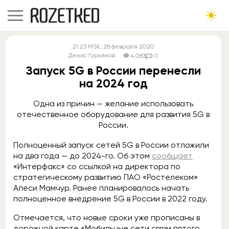
21:23
MSK
, 28 февраля 2020
Денис Гурьянов
4 083
0
Запуск 5G в России перенесли
на 2024 год
Одна из причин — желание использовать
отечественное оборудование для развития 5G в
России.
Полноценный запуск сетей 5G в России отложили
на два года — до 2024-го. Об этом
сообщает
«Интерфакс» со ссылкой на директора по
стратегическому развитию ПАО «Ростелеком»
Алеси Мамчур. Ранее планировалось начать
полноценное внедрение 5G в России в 2022 году.
Отмечается, что новые сроки уже прописаны в
дорожной карте «Мобильные сети связи пятого