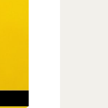
ube
.