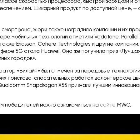
 классе скоростью процессора, быстрой зарядкой и о
еспечением. Шикарный продукт по доступной цене, —
 смартфона, жюри также наградило компании и их прод
ере мобильных технологий отметили Vodafone, Parallel W
 также Ericsson, Cohere Technologies и другие компании
сфере 5G стала Huawei. Она же получила приз «Лучшая
мных городов».
ратор «Билайн» был отмечен за передовые технологии
воих поисково-спасательных работах волонтёрское дв
 Qualcomm Snapdragon X55 признали лучшим инновацио
ом победителей можно ознакомиться на
сайте
MWC.