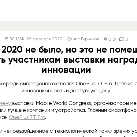
15:30
MSK
, 26 февраля 2020
Денис Гурьянов
3 841
0
2020 не было, но это не поме
ь участникам выставки награ
инновации
 среди смартфонов оказался OnePlus 7T Pro. Девайс 
инновационность и доступную цену.
мену
выставки Mobile World Congress, организаторы м
или лучшие компании и устройства. Главным смартфо
ман
OnePlus 7T Pro
.
и непревзойденное с технологической точки зрения ус