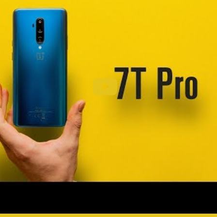
MWC 2020
исывайтесь на Rozetked в
Telegram
,
VK
и
YouT