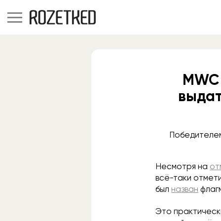
MWC 
выдат
Победителем
Несмотря на
от
всё-таки отмет
был
назван
флаг
Это практическ