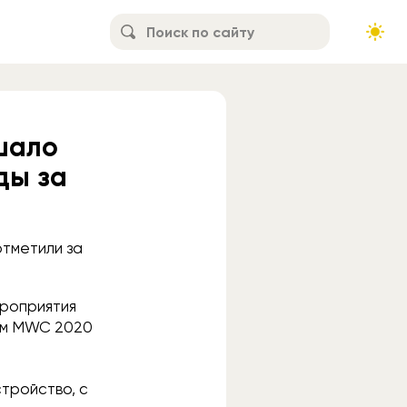
шало
ды за
отметили за
ероприятия
ном MWC 2020
тройство, с