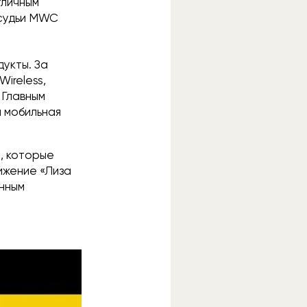
тличным
 судьи MWC
укты. За
ireless,
. Главным
 мобильная
, которые
ижение «Лиза
нным