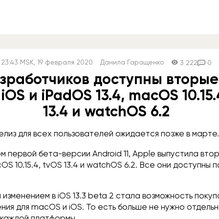
23:43
MSK
, 19 февраля 2020
Данила Гаращенко
3 222
0
зработчиков доступны вторые
iOS и iPadOS 13.4, macOS 10.15.
13.4 и watchOS 6.2
елиз для всех пользователей ожидается позже в марте.
м первой бета-версии Android 11, Apple выпустила втор
OS 10.15.4, tvOS 13.4 и watchOS 6.2. Все они доступны п
изменением в iOS 13.3 beta 2 стала возможность покуп
ия для macOS и iOS. То есть больше не нужно отдельн
 каждой платформы.