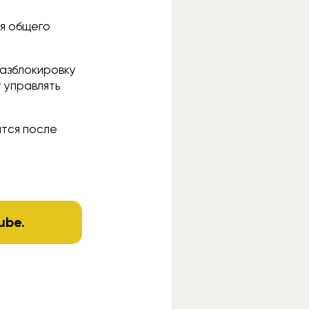
ия общего
разблокировку
 управлять
ится после
ube
.