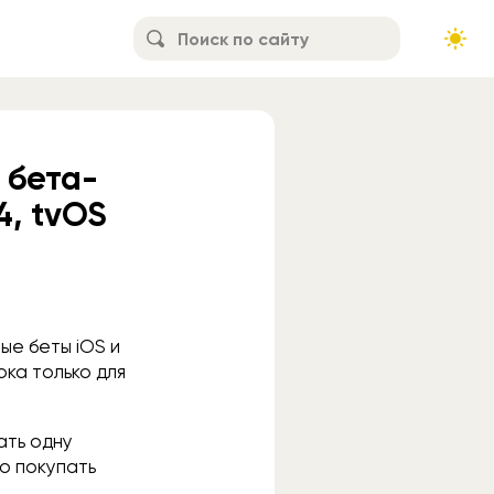
 бета-
4, tvOS
ые беты iOS и
ока только для
ать одну
о покупать