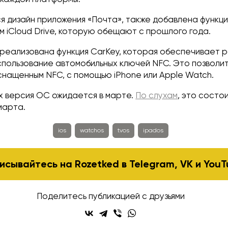
я дизайн приложения «Почта», также добавлена функц
м iCloud Drive, которую обещают с прошлого года.
е реализована функция CarKey, которая обеспечивает 
спользование автомобильных ключей NFC. Это позволит
снащенным NFC, с помощью iPhone или Apple Watch.
ых версия ОС ожидается в марте.
По слухам
, это состо
марта.
ios
watchos
tvos
ipados
исывайтесь на Rozetked в
Telegram
,
VK
и
YouT
Поделитесь публикацией с друзьями