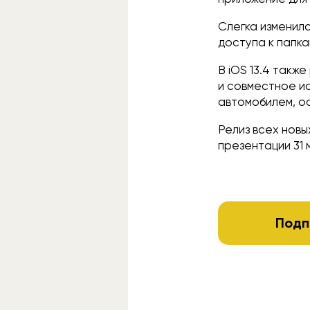
Слегка изменилс
доступа к папка
В iOS 13.4 такж
и совместное и
автомобилем, о
Релиз всех нов
презентации 31 
Подп