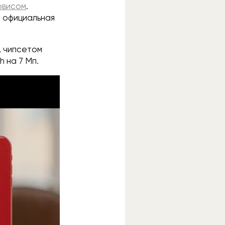
рвисом
.
и официальная
, чипсетом
h на 7 Мп.