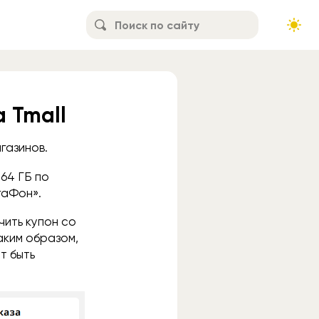
а Tmall
газинов.
 64 ГБ по
гаФон».
чить купон со
Таким образом,
т быть