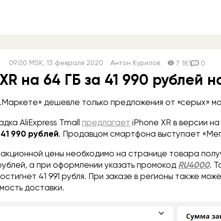
09:00
MSK
, 13 февраля 2020
Антон Курилов
7 181
0
XR на 64 ГБ за 41 990 рублей н
.Маркете» дешевле только предложения от «серых» ма
ка AliExpress Tmall
предлагает
iPhone XR в версии на
е
41 990 рублей
. Продавцом смартфона выступает «Ме
 акционной цены необходимо на странице товара полу
рублей, а при оформлении указать промокод
RU4000
. 
остигнет 41 991 рубля. При заказе в регионы также може
мость доставки.