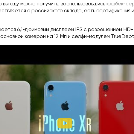
 выгоду можно получить, воспользовавшись
кэшбек-се
ствляется с российского склада, есть сертификация 
щается 6,1-дюймовым дисплеем IPS с разрешением HD+
c, основной камерой на 12 Мп и селфи-модулем TrueDept