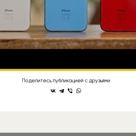
iPhone
скидки
исывайтесь на Rozetked в
Telegram
,
VK
и
YouT
Поделитесь публикацией с друзьями