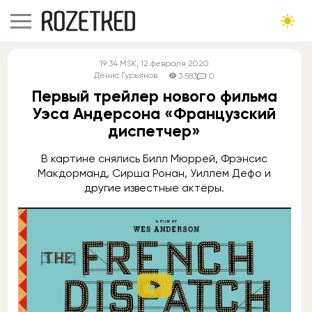
19:34
MSK
, 12 февраля 2020
Денис Гурьянов
3 583
0
Первый трейлер нового фильма
Уэса Андерсона «Французский
диспетчер»
В картине снялись Билл Мюррей, Фрэнсис
Макдорманд, Сирша Ронан, Уиллем Дефо и
другие известные актёры.