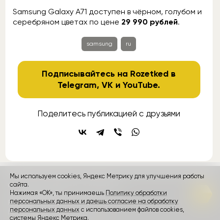
Samsung Galaxy A71 доступен в чёрном, голубом и
серебряном цветах по цене
29 990 рублей
.
samsung
ru
Подписывайтесь на Rozetked в
Telegram
,
VK
и
YouTube
.
Поделитесь публикацией с друзьями
Мы используем cookies, Яндекс Метрику для улучшения работы
сайта.
контакты
реклама
о проекте
Нажимая «ОК», ты принимаешь
Политику обработки
персональных данных и даешь согласие на обработку
Rozetked © 2026
персональных данных
с использованием файлов cookies,
Пользовательское соглашение
системы Яндекс Метрика.