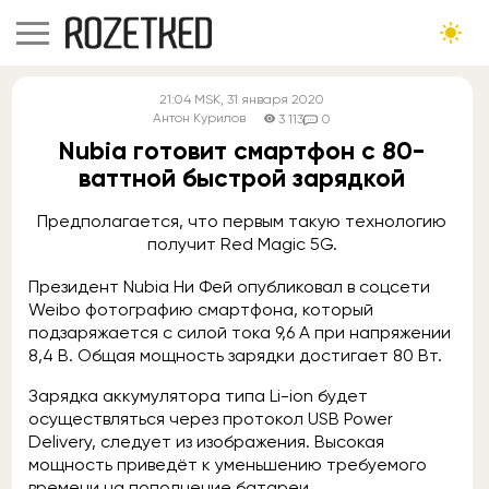
21:04
MSK
, 31 января 2020
Антон Курилов
3 113
0
Nubia готовит смартфон с 80-
ваттной быстрой зарядкой
Предполагается, что первым такую технологию
получит Red Magic 5G.
Президент Nubia Ни Фей опубликовал в соцсети
Weibo фотографию смартфона, который
подзаряжается с силой тока 9,6 А при напряжении
8,4 В. Общая мощность зарядки достигает 80 Вт.
Зарядка аккумулятора типа Li-ion будет
осуществляться через протокол USB Power
Delivery, следует из изображения. Высокая
мощность приведёт к уменьшению требуемого
времени на пополнение батареи.