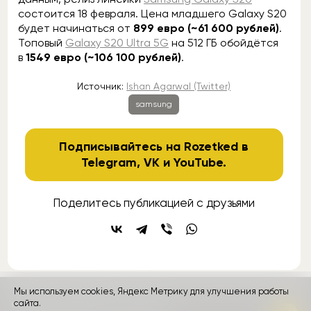
состоится 18 февраля. Цена младшего Galaxy S20
будет начинаться от
899 евро (~61 600 рублей)
.
Топовый
Galaxy S20 Ultra 5G
на 512 ГБ обойдётся
в
1549 евро (~106 100 рублей)
.
Источник:
Ishan Agarwal (Twitter)
samsung
Подписывайтесь на Rozetked в
Telegram
,
VK
и
YouTube
.
Поделитесь публикацией с друзьями
Мы используем cookies, Яндекс Метрику для улучшения работы
контакты
реклама
о проекте
сайта.