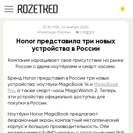
10:30
MSK
, 24 января 2020
Александр Мартын
5 153
0
Honor представила три новых
устройства в России
Компания наращивает своё присутствие на рынке
России с двумя ноутбуками и смарт часами.
Бренд Honor представил в России три новых
устройства: ноутбуки MagicBook 14 и
MagicBook
Pro
, а также смарт-часы MagicWatch 2. Теперь
эти устройства официально доступны для
покупки в России.
Ноутбуки Honor MagicBook предлагают
безрамочный экран, компактный металлический
корпус и большую производительность. Обе
модели имеют FullHD-экраны с соотношением 16:9