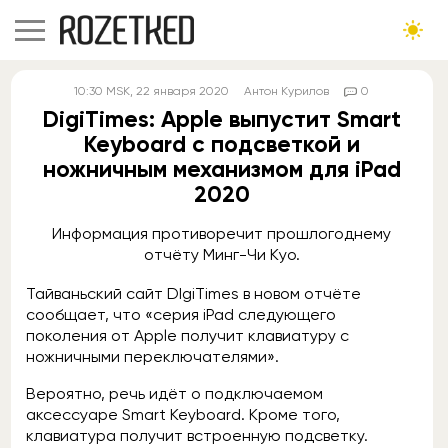
10:30
MSK
, 22 января 2020
Антон Курилов
0
DigiTimes: Apple выпустит Smart
Keyboard с подсветкой и
ножничным механизмом для iPad
2020
Информация противоречит прошлогоднему
отчёту Минг-Чи Куо.
Тайваньский сайт DIgiTimes в новом отчёте
сообщает, что «серия iPad следующего
поколения от Apple получит клавиатуру с
ножничными переключателями».
Вероятно, речь идёт о подключаемом
аксессуаре Smart Keyboard. Кроме того,
клавиатура получит встроенную подсветку.