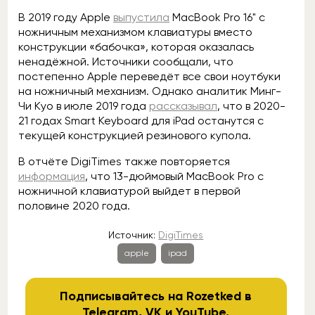
В 2019 году Apple
выпустила
MacBook Pro 16" с
ножничным механизмом клавиатуры вместо
конструкции «бабочка», которая оказалась
ненадёжной. Источники сообщали, что
постепенно Apple переведёт все свои ноутбуки
на ножничный механизм. Однако аналитик Минг-
Чи Куо в июле 2019 года
рассказывал
, что в 2020-
21 годах Smart Keyboard для iPad останутся с
текущей конструкцией резинового купола.
В отчёте DigiTimes также повторяется
информация
, что 13-дюймовый MacBook Pro с
ножничной клавиатурой выйдет в первой
половине 2020 года.
Источник:
DigiTimes
apple
ipad
Подписывайтесь на Rozetked в
Telegram
,
VK
и
YouTube
.