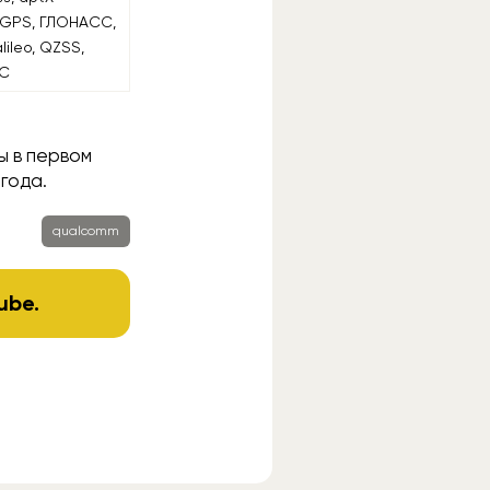
, GPS, ГЛОНАСС,
lileo, QZSS,
IC
ы в первом
 года.
qualcomm
ube
.