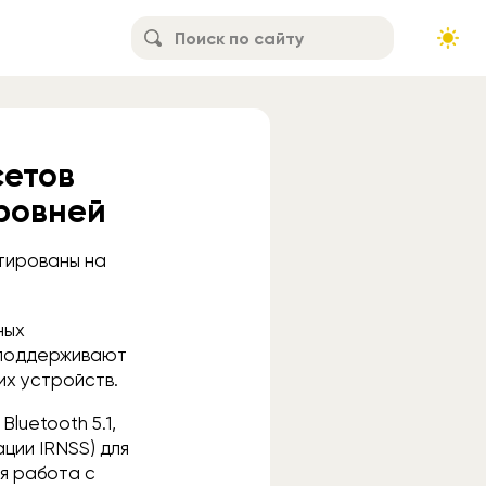
сетов
ровней
тированы на
ных
 поддерживают
их устройств.
luetooth 5.1,
ции IRNSS) для
я работа с