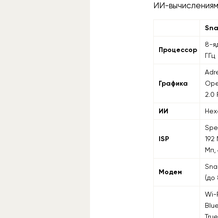
ИИ-вычислениям
Sna
8-я
Процессор
ГГц
Adr
Графика
Ope
2.0 
ИИ
Hex
Spe
ISP
192
Мп,
Sna
Модем
(до
Wi-F
Blu
Tru