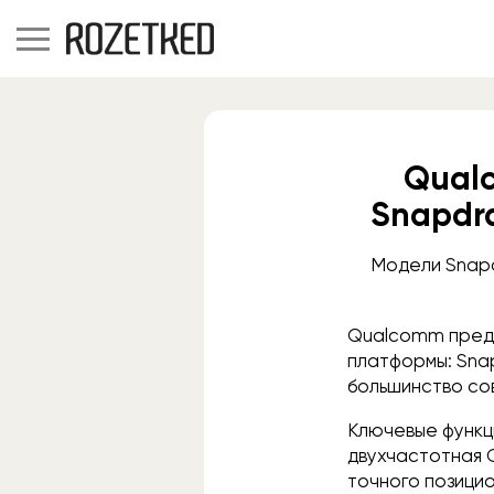
Qual
Snapdr
Модели Snapd
Qualcomm предс
платформы: Sna
большинство со
Ключевые функци
двухчастотная G
точного позици