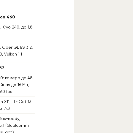
on 460
 Kryo 240, до 1,8
, OpenGL ES 3.2,
, Vulkan 1.1
83
40: камера до 48
йная до 16 Мп,
60 fps
 X11, LTE Cat 13
ит/c)
11ax-ready,
 5.1 (Qualcomm
ss, aptX