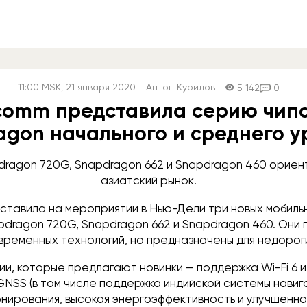
11:00
MSK
, 21 января 2020
Антон Курилов
5 142
0
comm представила серию чип
agon начального и среднего у
ragon 720G, Snapdragon 662 и Snapdragon 460 ориен
азиатский рынок.
тавила на мероприятии в Нью-Дели три новых мобиль
pdragon 720G, Snapdragon 662 и Snapdragon 460. Они
временных технологий, но предназначены для недорог
и, которые предлагают новинки — поддержка Wi-Fi 6 и B
NSS (в том числе поддержка индийской системы навига
онирования, высокая энергоэффективность и улучшенна