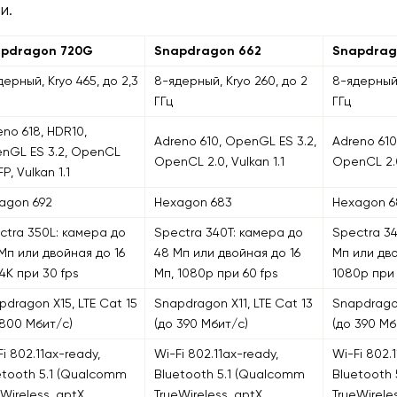
и.
pdragon 720G
Snapdragon 662
Snapdrag
дерный, Kryo 465, до 2,3
8-ядерный, Kryo 260, до 2
8-ядерный,
ГГц
ГГц
eno 618, HDR10,
Adreno 610, OpenGL ES 3.2,
Adreno 610
nGL ES 3.2, OpenCL
OpenCL 2.0, Vulkan 1.1
OpenCL 2.0
FP, Vulkan 1.1
agon 692
Hexagon 683
Hexagon 6
ctra 350L: камера до
Spectra 340T: камера до
Spectra 3
 Мп или двойная до 16
48 Мп или двойная до 16
Мп или дво
 4К при 30 fps
Мп, 1080p при 60 fps
1080p при 
pdragon X15, LTE Cat 15
Snapdragon X11, LTE Cat 13
Snapdragon
 800 Мбит/с)
(до 390 Мбит/c)
(до 390 Мб
i 802.11ax-ready,
Wi-Fi 802.11ax-ready,
Wi-Fi 802.
etooth 5.1 (Qualcomm
Bluetooth 5.1 (Qualcomm
Bluetooth
eWireless, aptX
TrueWireless, aptX
TrueWirele