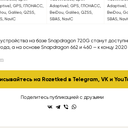
ptive), GPS, ГЛОНАСС,
Adaptive), GPS, ГЛОНАСС,
Adaptive)
Dou, Galileo, QZSS,
BeiDou, Galileo, QZSS,
BeiDou, Ga
S, NavIC
SBAS, NavIC
SBAS, Nav
 устройства на базе Snapdragon 720G станут доступн
ода, а на основе Snapdragon 662 и 460 — к концу 2020
mm
исывайтесь на Rozetked в
Telegram
,
VK
и
YouT
Поделитесь публикацией с друзьями