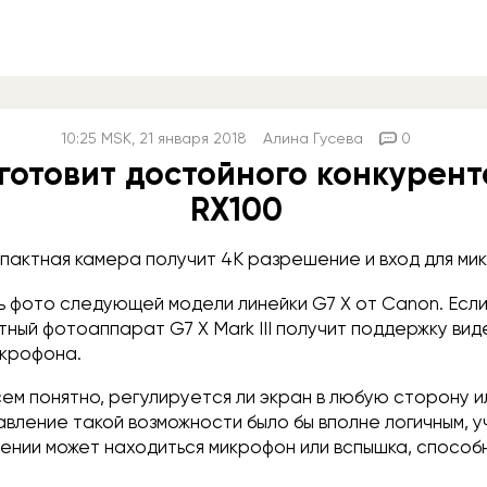
10:25
MSK
, 21 января 2018
Алина Гусева
0
готовит достойного конкурент
RX100
пактная камера получит 4K разрешение и вход для ми
ь фото следующей модели линейки G7 X от Canon. Если
тный фотоаппарат G7 X Mark III получит поддержку виде
икрофона.
ем понятно, регулируется ли экран в любую сторону и
авление такой возможности было бы вполне логичным, у
ении может находиться микрофон или вспышка, способ