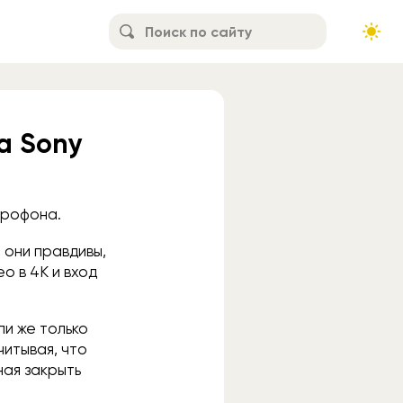
а Sony
крофона.
 они правдивы,
о в 4K и вход
ли же только
читывая, что
ная закрыть