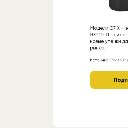
Модели G7 X — э
RX100. До сих п
новые утечки д
рынка.
Источник:
Photo R
Подп