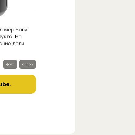
 камер Sony
дукта. Но
ание доли
фото
canon
ube
.