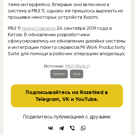
тема интерфейса. Впервые она включена в
систему в MIUI 11, однако её пришлось вырезать из
прошивки некоторых устройств Xiaomi.
MIUI 11
представлена
24 сентября 2019 года в
Китае. В обновлении разработчики
сфокусировались на обновлении дизайна системы
и интеграции пакета сервисов Mi Work Productivity
Suite для помощи в рабочих операциях владельца.
Источник:
MIUI (Weibo)
xiaomi
miui
Подписывайтесь на Rozetked в
Telegram
,
VK
и
YouTube
.
Поделитесь публикацией с друзьями