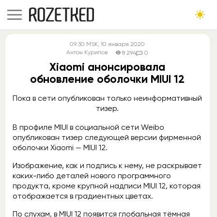
09:30
MSK
, 10 января 2020
Антон Курилов
8 294
0
Xiaomi анонсировала
обновление оболочки MIUI 12
Пока в сети опубликован только неинформативный
тизер.
В профиле MIUI в социальной сети Weibo
опубликован тизер следующей версии фирменной
оболочки Xiaomi — MIUI 12.
Изображение, как и подпись к нему, не раскрывает
каких-либо деталей нового программного
продукта, кроме крупной надписи MIUI 12, которая
отображается в градиентных цветах.
По слухам, в MIUI 12 появится глобальная тёмная