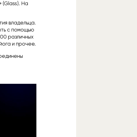
(Glass). На
тия владельца.
ыть с помощью
000 различных
йога и прочее.
соединены