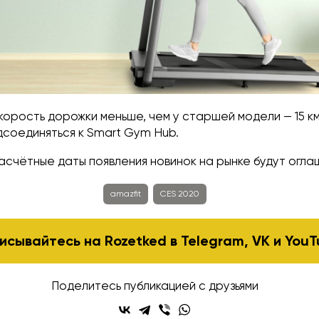
орость дорожки меньше, чем у старшей модели — 15 км
дсоединяться к Smart Gym Hub.
асчётные даты появления новинок на рынке будут огла
amazfit
CES 2020
исывайтесь на Rozetked в
Telegram
,
VK
и
YouT
Поделитесь публикацией с друзьями