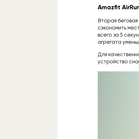
Amazfit AirRu
Вторая беговая
сэкономить мес
всего за 5 секу
агрегата умень
Для качественн
устройство сна