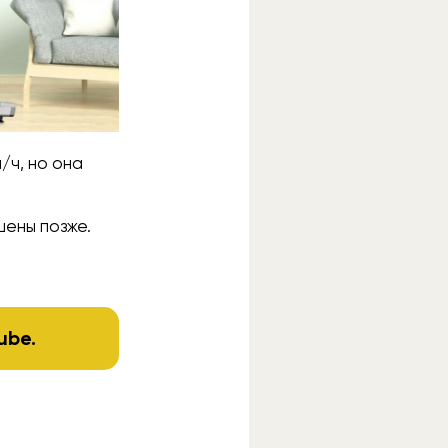
/ч, но она
шены позже.
ube
.