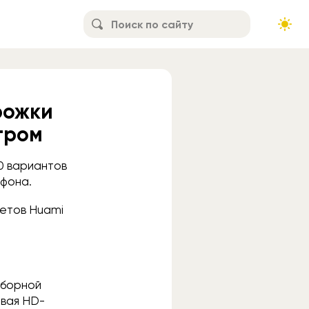
рожки
тром
0 вариантов
тфона.
жетов Huami
иборной
овая HD-