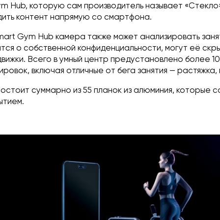
m Hub, которую сам производитель называет «Стекло» 
дить контент напрямую со смартфона.
mart Gym Hub камера также может анализировать заня
ятся о собственной конфиденциальности, могут её скр
движки. Всего в умный центр предустановлено более 1
ровок, включая отличные от бега занятия — растяжка, 
остоит суммарно из 55 планок из алюминия, которые 
ытием.