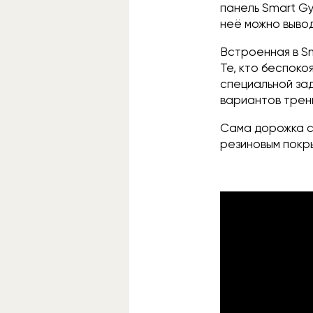
панель Smart Gy
неё можно выво
Встроенная в S
Те, кто беспоко
специальной за
вариантов трени
Сама дорожка с
резиновым покр