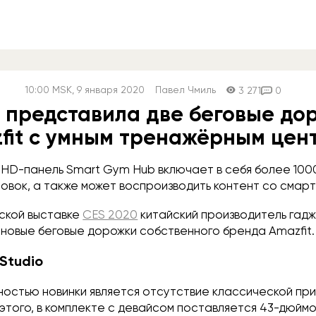
10:00
MSK
, 9 января 2020
Павел Чмиль
3 271
0
 представила две беговые до
fit c умным тренажёрным цен
HD-панель Smart Gym Hub включает в себя более 100
овок, а также может воспроизводить контент со смар
ской выставке
CES 2020
китайский производитель гад
 новые беговые дорожки собственного бренда Amazfit.
Studio
ностью новинки является отсутствие классической пр
 этого, в комплекте с девайсом поставляется 43-дюйм