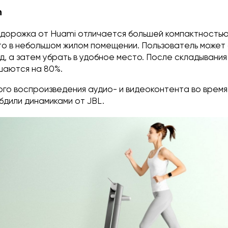
n
 дорожка от Huami отличается большей компактностью
то в небольшом жилом помещении. Пользователь может
нд, а затем убрать в удобное место. После складывани
шаются на 80%.
ого воспроизведения аудио- и видеоконтента во врем
бдили динамиками от JBL.