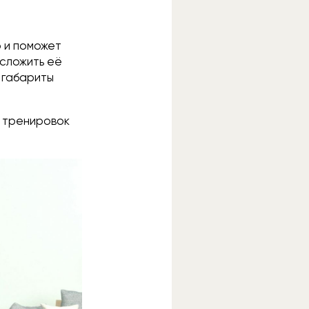
 и поможет
 сложить её
я габариты
я тренировок