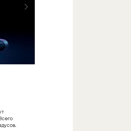
ут
 Всего
адусов.