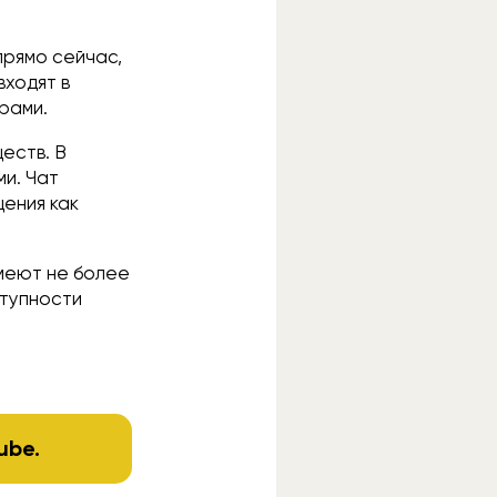
прямо сейчас,
входят в
орами.
еств. В
и. Чат
щения как
имеют не более
ступности
ube
.