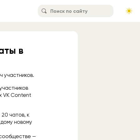
аты в
ч участников.
 участников
х VK Content
20 чатов, к
ждому новому
 сообществе —