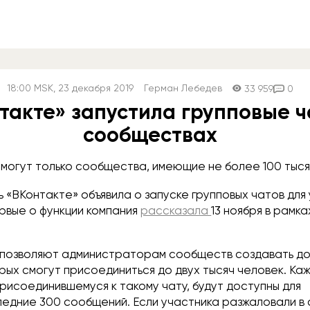
18:00
MSK
, 23 декабря 2019
Герман Лебедев
33 959
0
такте» запустила групповые ч
сообществах
 могут только сообщества, имеющие не более 100 тыся
 «ВКонтакте» объявила о запуске групповых чатов для
рвые о функции компания
рассказала
13 ноября в рамка
 позволяют администраторам сообществ создавать до 
рых смогут присоединиться до двух тысяч человек. Ка
рисоединившемуся к такому чату, будут доступны для
едние 300 сообщений. Если участника разжаловали в