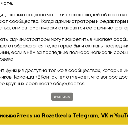
 чате.
ят, сколько создано чатов и сколько людей общаются 
роют сообщество. Когда администраторы и редакторы 
тва, они автоматически становятся её администрат
чаты администраторы могут закрепить в «шапке» сообщ
ыше отображаются те, которые были активны последним
ным, если в нём за последние полчаса написали сооб
овека.
нт функция доступна только в сообществах, которые 
тников. Команда «ВКонтакте» отмечает, что вопрос до
лее крупных сообществ обсуждается.
вконтакте
исывайтесь на Rozetked в
Telegram
,
VK
и
YouT