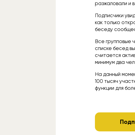
разжаловали и в
Подписчики увид
как только отк
беседу сообщес
Все групповые 
списке бесед в
считается актив
минимум два чел
На данный моме
100 тысяч учас
функции для бо
Подп