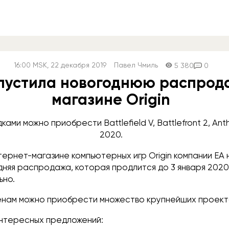
16:00
MSK
, 22 декабря 2019
Павел Чмиль
5 380
0
пустила новогоднюю распрод
магазине Origin
ками можно приобрести Battlefield V, Battlefront 2, Ant
2020.
ернет-магазине компьютерных игр Origin компании EA
няя распродажа, которая продлится до 3 января 2020 
ьно.
енам можно приобрести множество крупнейших проект
интересных предложений: