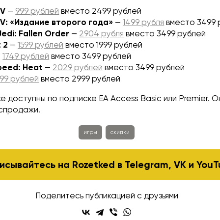
 V
—
999 рублей
вместо 2499 рублей
d V: «Издание второго года»
—
1499 рубля
вместо 3499 
edi: Fallen Order
—
2904 рубля
вместо 3499 рублей
 2
—
1599 рублей
вместо 1999 рублей
—
1749 рублей
вместо 3499 рублей
peed: Heat
—
2029
рублей
вместо 3499 рублей
599 рублей
вместо 2999 рублей
е доступны по подписке EA Access Basic или Premier. О
спродажи.
игры
скидки
исывайтесь на Rozetked в
Telegram
,
VK
и
YouT
Поделитесь публикацией с друзьями