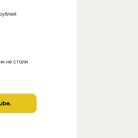
рублей
ни не стали
ube
.