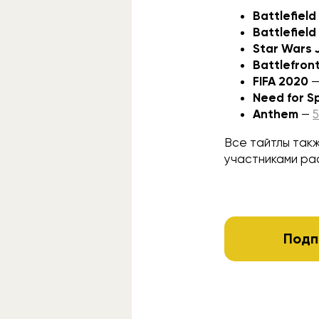
Battlefield
Battlefiel
Star Wars J
Battlefront
FIFA 2020
Need for S
Anthem
—
Все тайтлы такж
участниками ра
Подп