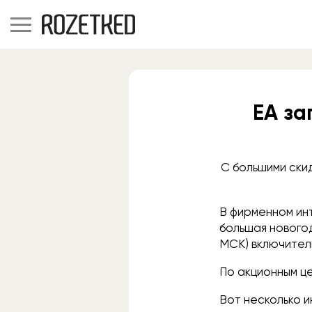
EA за
С большими скид
В фирменном инт
большая новогод
МСК) включител
По акционным ц
Вот несколько 