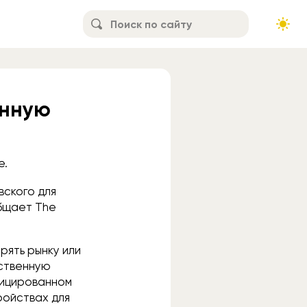
онную
e.
вского для
общает The
рять рынку или
бственную
фицированном
ройствах для