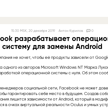
15:30
MSK
, 20 декабря 2019
Антон Курилов
0
ook разрабатывает операци
систему для замены Android
мпания не хочет, чтобы её продукты зависели от Googl
 одного из авторов Microsoft Windows NT Марка Луко
зработкой операционной системы с нуля. Об этом со
менеджеров социальной сети, Facebook не может дове
тобы гарантировать себе место в будущем. Создав со
ания лишится зависимости от Android, который в моди
ся в очках виртуальной реальности Oculus и умных уст