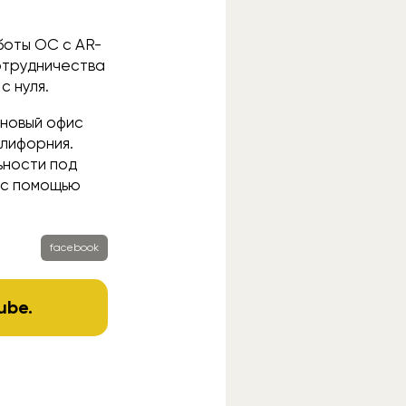
боты ОС с AR-
сотрудничества
с нуля.
 новый офис
алифорния.
ьности под
 с помощью
facebook
ube
.