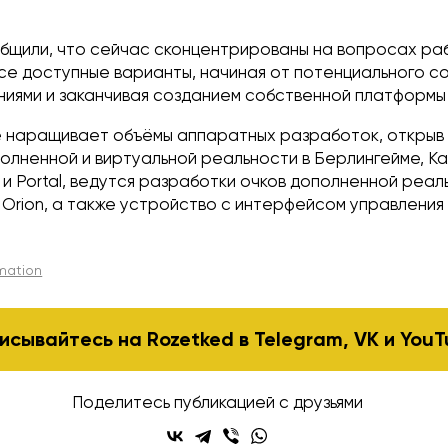
бщили, что сейчас сконцентрированы на вопросах ра
все доступные варианты, начиная от потенциального 
ниями и заканчивая созданием собственной платформы 
 наращивает объёмы аппаратных разработок, открыв
олненной и виртуальной реальности в Берлингейме, К
 и Portal, ведутся разработки очков дополненной реал
 Orion, а также устройство с интерфейсом управления
rmation
исывайтесь на Rozetked в
Telegram
,
VK
и
YouT
Поделитесь публикацией с друзьями