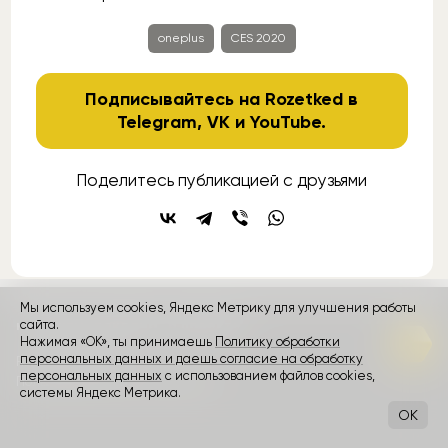
oneplus
CES 2020
Подписывайтесь на Rozetked в
Telegram
,
VK
и
YouTube
.
Поделитесь публикацией с друзьями
Мы используем cookies, Яндекс Метрику для улучшения работы
сайта.
контакты
реклама
о проекте
Нажимая «ОК», ты принимаешь
Политику обработки
персональных данных и даешь согласие на обработку
Rozetked © 2026
персональных данных
с использованием файлов cookies,
Пользовательское соглашение
системы Яндекс Метрика.
OK