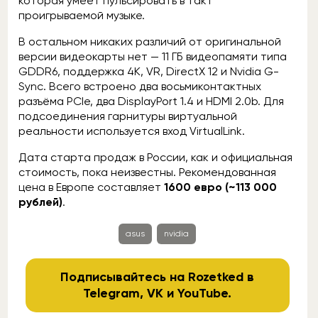
которая умеет пульсировать в такт
проигрываемой музыке.
В остальном никаких различий от оригинальной
версии видеокарты нет — 11 ГБ видеопамяти типа
GDDR6, поддержка 4К, VR, DirectX 12 и Nvidia G-
Sync. Всего встроено два восьмиконтактных
разъёма PCIe, два DisplayPort 1.4 и HDMI 2.0b. Для
подсоединения гарнитуры виртуальной
реальности используется вход VirtualLink.
Дата старта продаж в России, как и официальная
стоимость, пока неизвестны. Рекомендованная
цена в Европе составляет
1600 евро (~113 000
рублей)
.
asus
nvidia
Подписывайтесь на Rozetked в
Telegram
,
VK
и
YouTube
.