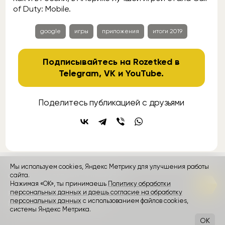
of Duty: Mobile.
google
игры
приложения
итоги 2019
Подписывайтесь на Rozetked в
Telegram
,
VK
и
YouTube
.
Поделитесь публикацией с друзьями
Мы используем cookies, Яндекс Метрику для улучшения работы
контакты
реклама
о проекте
сайта.
Нажимая «ОК», ты принимаешь
Политику обработки
персональных данных и даешь согласие на обработку
Rozetked © 2026
персональных данных
с использованием файлов cookies,
Пользовательское соглашение
системы Яндекс Метрика.
OK