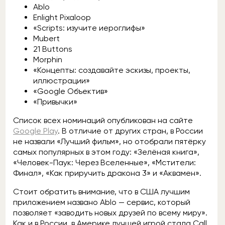
Ablo
Enlight Pixaloop
«Scripts: изучите иероглифы»
Mubert
21 Buttons
Morphin
«Концепты: создавайте эскизы, проекты,
иллюстрации»
«Google Объектив»
«Привычки»
Список всех номинаций опубликован на сайте
Google Play
. В отличие от других стран, в России
не назвали «Лучший фильм», но отобрали пятёрку
самых популярных в этом году: «Зелёная книга»,
«Человек-Паук: Через Вселенные», «Мстители:
Финал», «Как приручить дракона 3» и «Аквамен».
Стоит обратить внимание, что в США лучшим
приложением названо Ablo — сервис, который
позволяет «заводить новых друзей по всему миру».
Как и в России, в Америке лучшей игрой стала Call