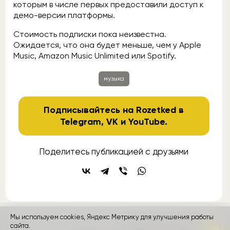
которым в числе первых предоставили доступ к
демо-версии платформы.
Стоимость подписки пока неизвестна.
Ожидается, что она будет меньше, чем у Apple
Music, Amazon Music Unlimited или Spotify.
музыка
Подписывайтесь на Rozetked в
Telegram
,
VK
и
YouTube
.
Поделитесь публикацией с друзьями
Мы используем cookies, Яндекс Метрику для улучшения работы
контакты
сайта.
реклама
о проекте