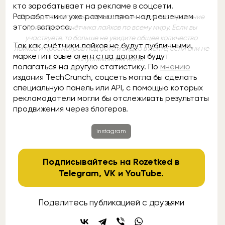
кто зарабатывает на рекламе в соцсети.
Разработчики уже размышляют над решением
С сегодняшнего дня мы расширяем наше тестирование
этого вопроса.
приватного счётчика лайков по всему миру. Если вы
участвуете, то больше не увидите общее количество
Так как счётчики лайков не будут публичными,
лайков и просмотров под фото и видео в ленте, если они не
маркетинговые агентства должны будут
опубликованы вами.
полагаться на другую статистику. По
мнению
издания TechCrunch, соцсеть могла бы сделать
специальную панель или API, с помощью которых
рекламодатели могли бы отслеживать результаты
продвижения через блогеров.
instagram
Подписывайтесь на Rozetked в
Telegram
,
VK
и
YouTube
.
Поделитесь публикацией с друзьями