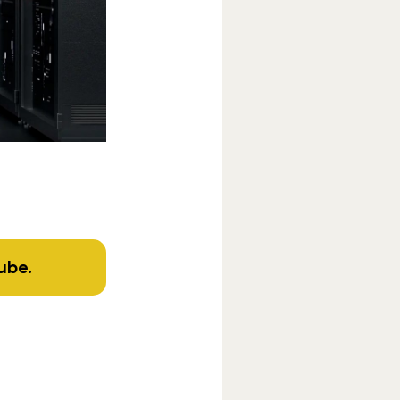
ube
.