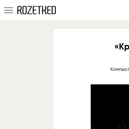
«Кр
Компьют