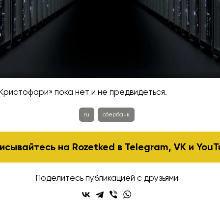
Кристофари» пока нет и не предвидеться.
ru
сбербанк
исывайтесь на Rozetked в
Telegram
,
VK
и
YouT
Поделитесь публикацией с друзьями