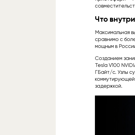
совместительст
Что внутр
Максимальная в
сравнимо с боле
мощным в России
Созданием зани
Tesla V100 NVID
ГБайт/с. Узлы 
коммутирующей с
задержкой.