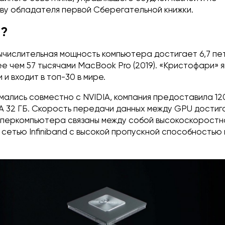
ву обладателя первой Сберегательной книжки.
и?
ычислительная мощность компьютера достигает 6,7 пе
е чем 57 тысячами MacBook Pro (2019). «Кристофари» 
 и входит в топ-30 в мире.
мались совместно с NVIDIA, компания предоставила 1
IA 32 ГБ. Скорость передачи данных между GPU достиг
суперкомпьютера связаны между собой высокоскоростн
етью Infiniband с высокой пропускной способностью 