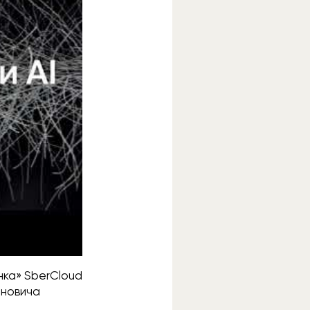
нка» SberCloud
оновича