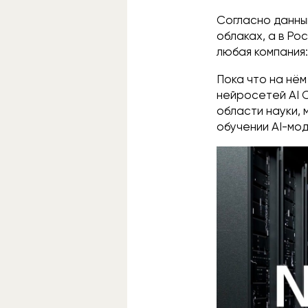
Согласно данны
облаках, а в Р
любая компания
Пока что на нё
нейросетей AI 
области науки, 
обучении AI-мо