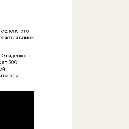
тафлопс, это
является самым
200 видеокарт
ает 300
ой
и низкой