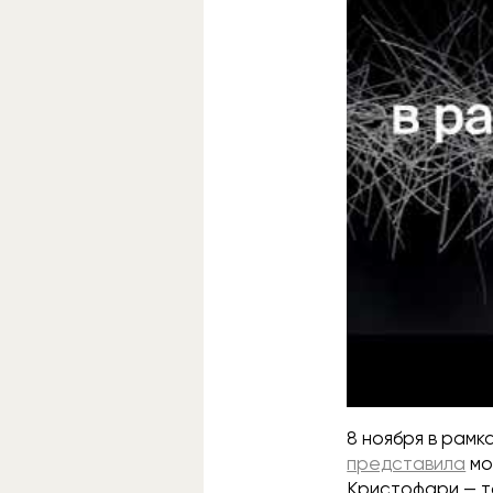
8 ноября в рамк
представила
мо
Кристофари — та