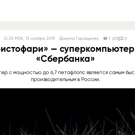
12:30
MSK
, 13 ноября 2019
Данила Гаращенко
7 297
0
истофари» — суперкомпьютер
«Сбербанка»
ер с мощностью до 6,7 петафлопс является самым быс
производительным в России.