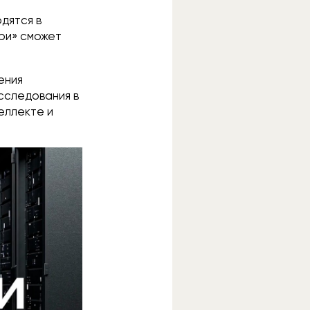
дятся в
ри» сможет
ения
сследования в
еллекте и