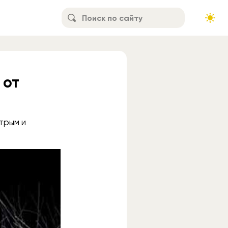
 от
трым и