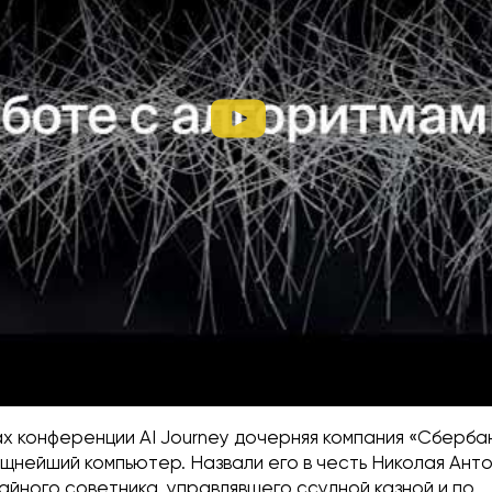
ах конференции AI Journey дочерняя компания «Сберба
щнейший компьютер. Назвали его в честь Николая Ант
йного советника, управлявшего ссудной казной и по