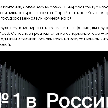
м компании, более 45% мировых IT-инфраструктур нахо
оссии лишь четыре процента. Поработать на «Кристофа
: государственная или коммерческая.
м будет функционировать облачная платформа для обуч
Cloud. Основное предназначение суперкомьютера — и
медицины и техники, основываясь на искусственном инт
делей.