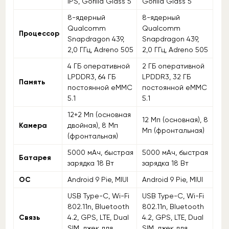
IPS, Gorilla Glass 5
Gorilla Glass 5
8-ядерный
8-ядерный
Qualcomm
Qualcomm
Процессор
Snapdragon 439,
Snapdragon 439,
2,0 ГГц, Adreno 505
2,0 ГГц, Adreno 505
4 ГБ оперативной
2 ГБ оперативной
LPDDR3, 64 ГБ
LPDDR3, 32 ГБ
Память
постоянной eMMC
постоянной eMMC
5.1
5.1
12+2 Мп (основная
12 Мп (основная), 8
Камера
двойная), 8 Мп
Мп (фронтальная)
(фронтальная)
5000 мАч, быстрая
5000 мАч, быстрая
Батарея
зарядка 18 Вт
зарядка 18 Вт
ОС
Android 9 Pie, MIUI
Android 9 Pie, MIUI
USB Type-C, Wi-Fi
USB Type-C, Wi-Fi
802.11n, Bluetooth
802.11n, Bluetooth
Связь
4.2, GPS, LTE, Dual
4.2, GPS, LTE, Dual
SIM, джек для
SIM, джек для