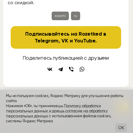
со скидкой.
xiaomi
ru
Подписывайтесь на Rozetked в
Telegram
,
VK
и
YouTube
.
Поделитесь публикацией с друзьями
Мы используем cookies, Яндекс Метрику для улучшения работы
контакты
реклама
о проекте
сайта.
Нажимая «ОК», ты принимаешь
Политику обработки
персональных данных и даешь согласие на обработку
Rozetked © 2026
персональных данных
с использованием файлов cookies,
Пользовательское соглашение
системы Яндекс Метрика.
OK