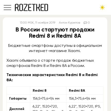
13:00
MSK
, 11 ноября 2019
Антон Курилов
0
В России стартуют продажи
Redmi 8 и Redmi 8A
Бюджетные смартфоны доступны в официальном
интернет-магазине Xiaomi.
Xiaomi объявила о старте продаж бюджетных
смартфонов Redmi 8 и Redmi 8A в России.
Технические характеристики Redmi 8 и Redmi
8A:
Redmi 8
Redmi 8A
Габариты
156,5×75,4×9,4 мм
156,3×75,4×9,4 мм
6,22", 1520×720,
6,22", 1520×720, IPS,
Дисплей