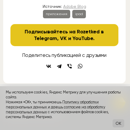
Источник:
Adobe Blog
приложения
ipad
Подписывайтесь на Rozetked в
Telegram
,
VK
и
YouTube
.
Поделитесь публикацией с друзьями
Мы используем cookies, Яндекс Метрику для улучшения работы
контакты
реклама
о проекте
сайта.
Нажимая «ОК», ты принимаешь
Политику обработки
персональных данных и даешь согласие на обработку
Rozetked © 2026
персональных данных
с использованием файлов cookies,
Пользовательское соглашение
системы Яндекс Метрика.
OK