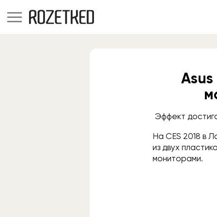
Asus
м
Эффект достига
На CES 2018 в Л
из двух пласти
мониторами.