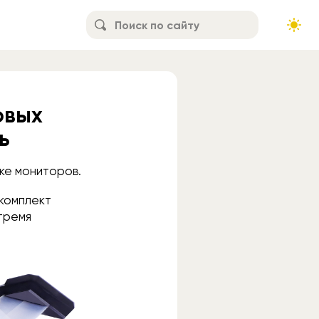
овых
ь
ке мониторов.
 комплект
тремя