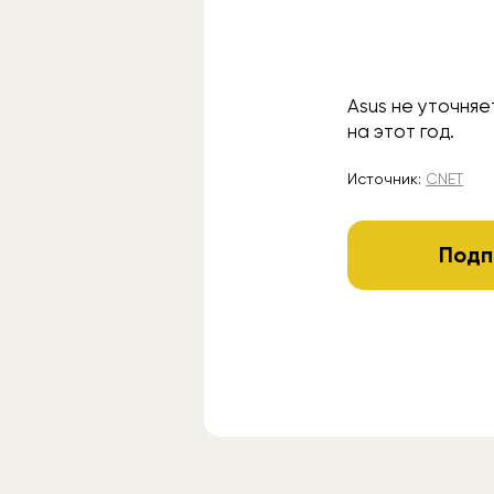
Asus не уточняе
на этот год.
Источник:
CNET
Подп