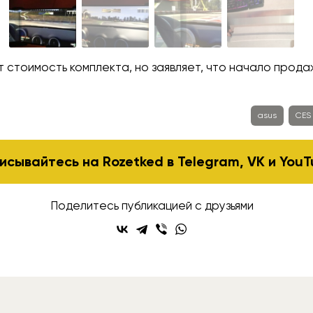
т стоимость комплекта, но заявляет, что начало прод
asus
CES
исывайтесь на Rozetked в
Telegram
,
VK
и
YouT
Поделитесь публикацией с друзьями