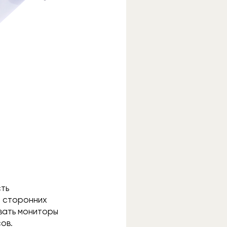
сть
и сторонних
вать мониторы
ов.