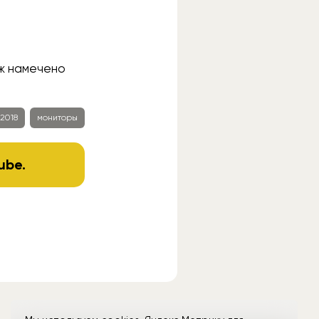
аж намечено
 2018
мониторы
ube
.