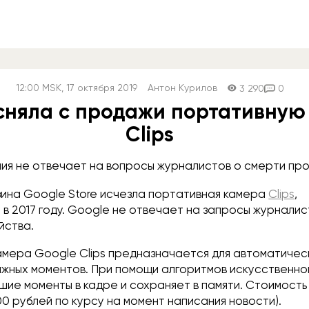
12:00
MSK
, 17 октября 2019
Антон Курилов
3 290
0
сняла с продажи портативную
Clips
ия не отвечает на вопросы журналистов о смерти про
зина Google Store исчезла портативная камера
Clips
,
в 2017 году. Google не отвечает на запросы журналис
йства.
мера Google Clips предназначается для автоматичес
ажных моментов. При помощи алгоритмов искусственно
шие моменты в кадре и сохраняет в памяти. Стоимость
00 рублей по курсу на момент написания новости).