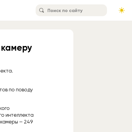
 камеру
екта.
тов по поводу
кого
го интеллекта
 камеры — 249