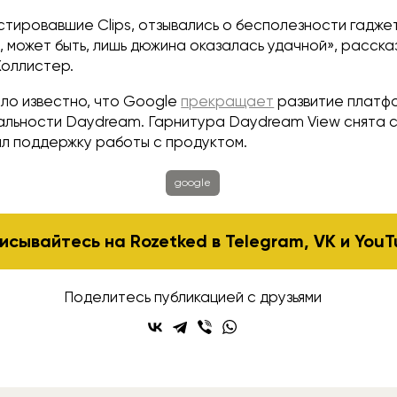
тировавшие Clips, отзывались о бесполезности гаджет
, может быть, лишь дюжина оказалась удачной», расск
Холлистер.
ло известно, что Google
прекращает
развитие платф
альности Daydream. Гарнитура Daydream View снята с
чил поддержку работы с продуктом.
google
исывайтесь на Rozetked в
Telegram
,
VK
и
YouT
Поделитесь публикацией с друзьями