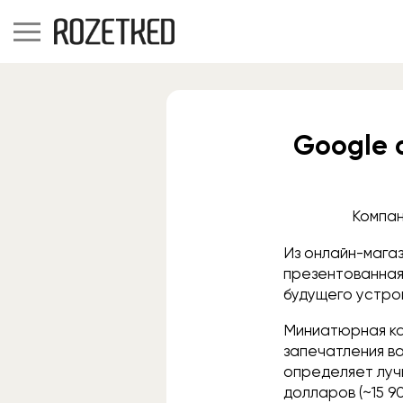
Google 
Компан
Из онлайн-мага
презентованная 
будущего устро
Миниатюрная ка
запечатления в
определяет луч
долларов (~15 9