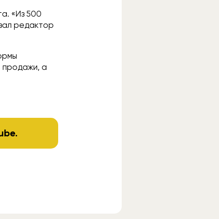
а. «Из 500
азал редактор
ормы
 продажи, а
ube
.