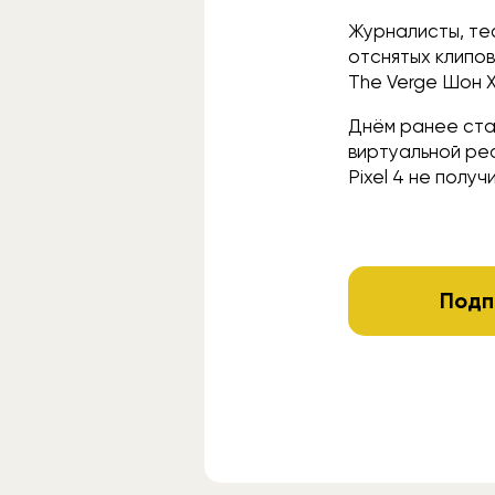
Журналисты, тес
отснятых клипов
The Verge Шон 
Днём ранее ста
виртуальной ре
Pixel 4 не полу
Подп