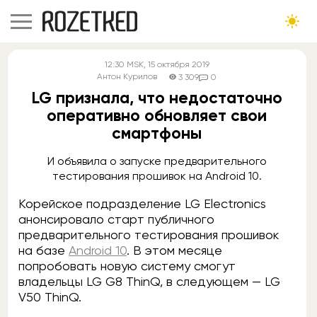
12:30
MSK
, 15 октября 2019
Антон Курилов
3 309
0
LG признала, что недостаточно
оперативно обновляет свои
смартфоны
И объявила о запуске предварительного
тестирования прошивок на Android 10.
Корейское подразделение LG Electronics
анонсировало старт публичного
предварительного тестирования прошивок
на базе
Android 10
. В этом месяце
попробовать новую систему смогут
владельцы LG G8 ThinQ, в следующем — LG
V50 ThinQ.