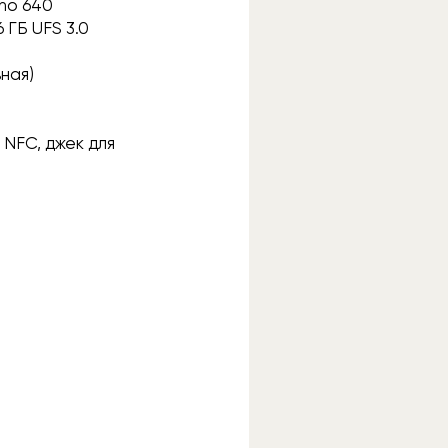
eno 640
 ГБ UFS 3.0
ьная)
, NFC, джек для