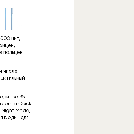
000 нит,
рицей,
 пальцев,
м числе
тактильный
одит за 35
alcomm Quick
 Night Mode,
я в один для