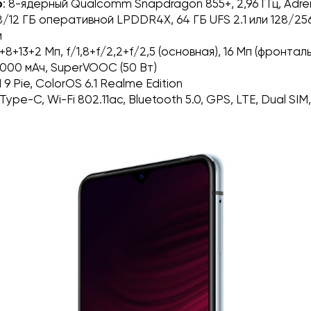
р
: 8-ядерный Qualcomm Snapdragon 855+, 2,96 ГГц, Adr
/8/12 ГБ оперативной LPDDR4X, 64 ГБ UFS 2.1 или 128/256
й
4+8+13+2 Мп, f/1,8+f/2,2+f/2,5 (основная), 16 Мп (фронтал
4000 мАч, SuperVOOC (50 Вт)
d 9 Pie, ColorOS 6.1 Realme Edition
 Type-C, Wi-Fi 802.11ac, Bluetooth 5.0, GPS, LTE, Dual SIM