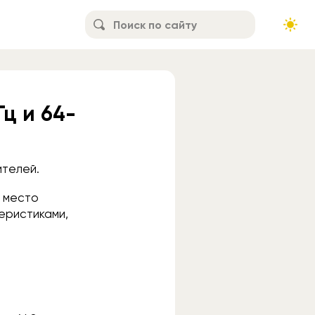
Гц и 64-
ителей.
й место
еристиками,