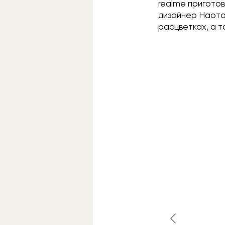
realme приготов
дизайнер Наото
расцветках, а т