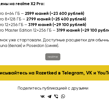
ны на realme X2 Pro:
Pro 6+64 ГБ —
2599 юаней (~23 600 рублей)
ro 8+128 ГБ —
2799 юаней (~25 400 рублей)
ro 12+256 ГБ —
3199 юаней (~29 100 рублей)
ro Master Edition 12+256 ГБ —
3199 юаней (~29 100 рубл
инок уже стартовали. Доступные расцветки для обычн
na (белая) и Poseidon (синяя).
realme
исывайтесь на Rozetked в
Telegram
,
VK
и
YouT
Поделитесь публикацией с друзьями