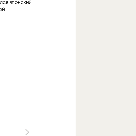
ался японский
ой