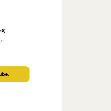
ей)
ых
ube
.