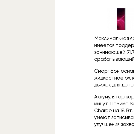
Максимальная яр
имеется поддер
занимающей 91,
срабатывающий 
Смартфон оснащ
жидкостное охл
движок для доп
Аккумулятор зар
минут. Помимо 
Charge на 18 Вт
умеют записыват
улучшения захва