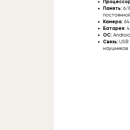
Процессо
Память
: 6
постоянно
Камера
: 6
Батарея
: 
ОС
: Androi
Связь
: USB
наушников