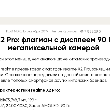
11:38
MSK
, 15 октября 2019
Антон Курилов
7 888
0
2 Pro: флагман с дисплеем 90 
мегапиксельной камерой
ри этом меньше, чем аналоги даже китайских производ
realme презентовал смартфон realme X2 Pro, занявши
ки. Оснащённое передовыми на данный момент характ
евле топовых смартфонов других китайских брендов.
рактеристики realme X2 Pro:
 161×75,7×8,7 мм, 199 г
6,5", 2400×1080, Super AMOLED, 90 Гц