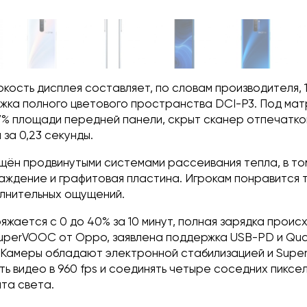
кость дисплея составляет, по словам производителя, 1
жка полного цветового пространства DCI-P3. Под мат
7% площади передней панели, скрыт сканер отпечатков
за 0,23 секунды.
ён продвинутыми системами рассеивания тепла, в то
аждение и графитовая пластина. Игрокам понравится 
олнительных ощущений.
яжается с 0 до 40% за 10 минут, полная зарядка происх
SuperVOOC от Oppo, заявлена поддержка USB-PD и Qu
. Камеры обладают электронной стабилизацией и Super
ь видео в 960 fps и соединять четыре соседних пиксел
та света.