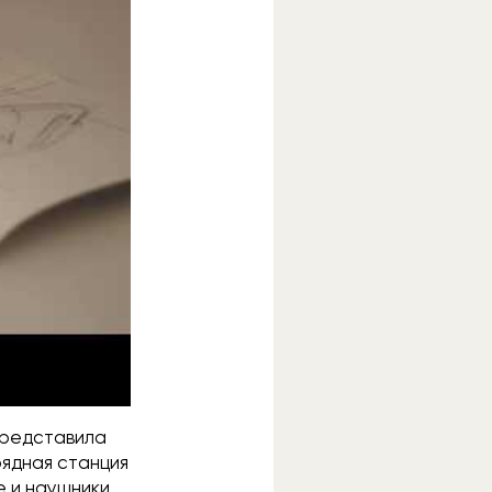
представила
рядная станция
e и наушники