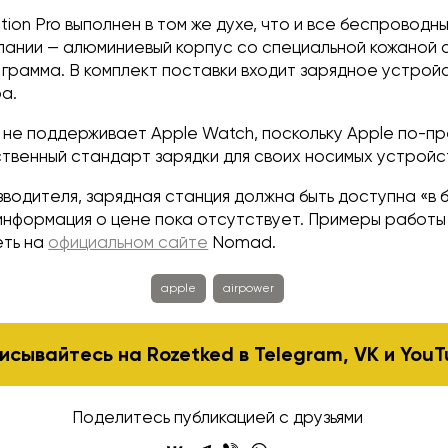
tion Pro выполнен в том же духе, что и все беспроводн
пании — алюминиевый корпус со специальной кожаной 
 грамма. В комплект поставки входит зарядное устройс
а.
o не поддерживает Apple Watch, поскольку Apple по-п
ственный стандарт зарядки для своих носимых устройс
зводителя, зарядная станция должна быть доступна «в
 информация о цене пока отсутствует. Примеры работ
еть на
официальном сайте
Nomad.
apple
airpower
исывайтесь на Rozetked в
Telegram
,
VK
и
YouT
Поделитесь публикацией с друзьями