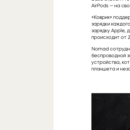
AirPods — на св
«Коврик» подде
зарядки каждого
зарядку Apple, 
происходит от 
Nomad сотрудни
беспроводной за
устройства, ко
планшета и нез