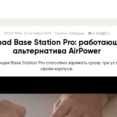
09:00
MSK
, 12 октября 2019
Герман Лебедев
6 886
0
ad Base Station Pro: работаю
альтернатива AirPower
нция Base Station Pro способна заряжать сразу три у
своём корпусе.