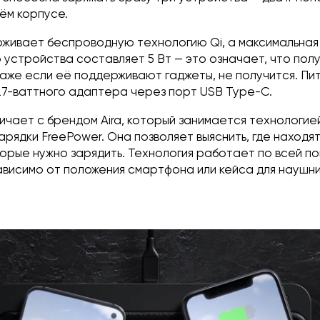
оём корпусе.
рживает беспроводную технологию Qi, а максимальна
 устройства составляет 5 Вт — это означает, что пол
даже если её поддерживают гаджеты, не получится. Пи
27-ваттного адаптера через порт USB Type-C.
чает с брендом Aira, который занимается технологие
рядки FreePower. Она позволяет выяснить, где находя
торые нужно зарядить. Технология работает по всей п
ависимо от положения смартфона или кейса для наушн