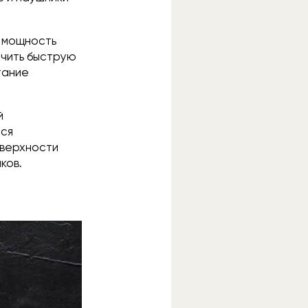
я мощность
учить быструю
тание
й
тся
оверхности
иков.