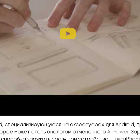
, специализирующуюся на аксессуарах для Android, 
торое может стать аналогом отменённого
AirPower
. За
o способна заряжать сразу три устройства — два iPhon