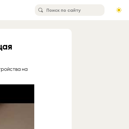
щая
стройства на