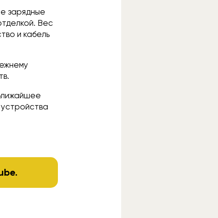
ые зарядные
отделкой. Вес
тво и кабель
режнему
тв.
 ближайшее
ы устройства
ube
.