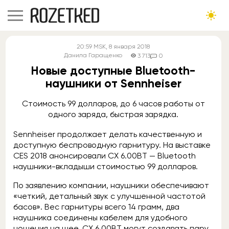
20:59
MSK
, 8 января 2018
Данила Гаращенко
3 713
0
Новые доступные Bluetooth-
наушники от Sennheiser
Стоимость 99 долларов, до 6 часов работы от
одного заряда, быстрая зарядка.
Sennheiser продолжает делать качественную и
доступную беспроводную гарнитуру. На выставке
CES 2018 анонсировали CX 6.00BT — Bluetooth
наушники-вкладыши стоимостью 99 долларов.
По заявлению компании, наушники обеспечивают
«четкий, детальный звук с улучшенной частотой
басов». Вес гарнитуры всего 14 грамм, два
наушника соединены кабелем для удобного
ношения на шее. CX 6.00BT могут создавать пару