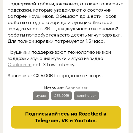
поддержкой трёх видов звонка, а также голосовые
подсказки, которые уведомляют о состоянии
батареи наушников. Обещают до шести часов
работы от одного заряда и функцию быстрой
зарядки через USB — для двух часов автономной
работы потребуется всего десять минут зарядки.
Для полной зарядки потребуется 1,5 часа.
Наушники поддерживают технологию низкой
задержки звучания музыки и звука из видео
Qualcomm
apt-X Low Latency.
Sennheiser CX 6.00BT в продаже с января.
Источник:
Sennheiser
аудио
CES 2018
sennheiser
Подписывайтесь на Rozetked в
Telegram
,
VK
и
YouTube
.