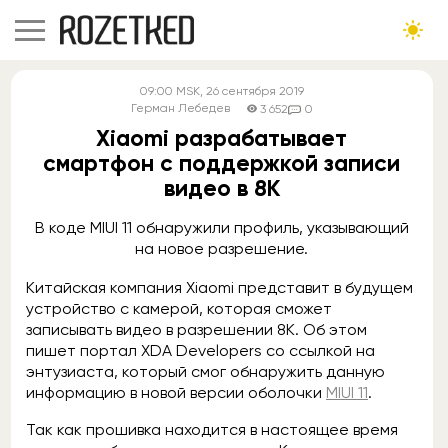
09:00
MSK
, 26 сентября 2019
Герман Лебедев
3 652
0
Xiaomi разрабатывает
смартфон с поддержкой записи
видео в 8K
В коде MIUI 11 обнаружили профиль, указывающий
на новое разрешение.
Китайская компания Xiaomi представит в будущем
устройство с камерой, которая сможет
записывать видео в разрешении 8K. Об этом
пишет портал XDA Developers со ссылкой на
энтузиаста, который смог обнаружить данную
информацию в новой версии оболочки
MIUI 11
.
Так как прошивка находится в настоящее время