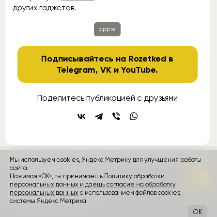
других гаджетов.
apple
Подписывайтесь на Rozetked в
Telegram
,
VK
и
YouTube
.
Поделитесь публикацией с друзьями
Мы используем cookies, Яндекс Метрику для улучшения работы
контакты
сайта.
реклама
о проекте
Нажимая «ОК», ты принимаешь
Политику обработки
персональных данных и даешь согласие на обработку
Rozetked © 2026
персональных данных
с использованием файлов cookies,
Пользовательское соглашение
системы Яндекс Метрика.
OK