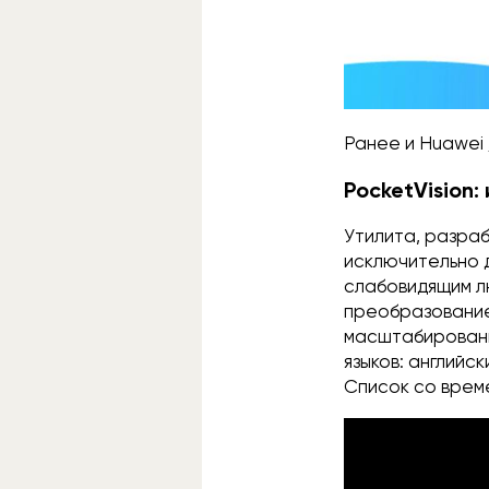
Ранее и Huawei
PocketVision
Утилита, разра
исключительно 
слабовидящим л
преобразование 
масштабировани
языков: английск
Список со време