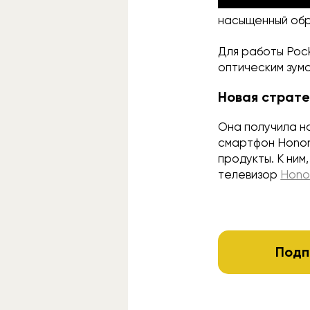
активный и
насыщенный обр
Для работы Pock
оптическим зумо
Новая страте
Она получила н
смартфон Honor
продукты. К ни
телевизор
Honor
Подп