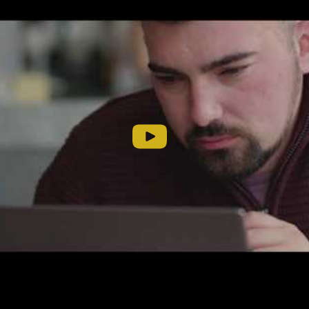
 президент Honor Джордж Чжао о PocketVision:
ых задач бренда Honor — предлагать новейшие техноло
благополучия и помогать самым разным группам людей