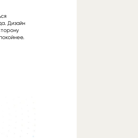
ься
да. Дизайн
 сторону
спокойнее.