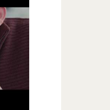
гии для
 вести более