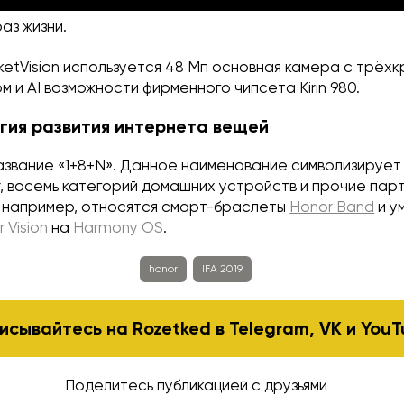
аз жизни.
etVision используется 48 Мп основная камера с трёх
м и AI возможности фирменного чипсета Kirin 980.
гия развития интернета вещей
азвание «1+8+N». Данное наименование символизирует
, восемь категорий домашних устройств и прочие пар
м, например, относятся смарт-браслеты
Honor Band
и у
 Vision
на
Harmony OS
.
honor
IFA 2019
исывайтесь на Rozetked в
Telegram
,
VK
и
YouT
Поделитесь публикацией с друзьями