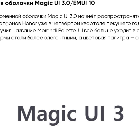
 оболочки Magic UI 3.0/EMUI 10
рменной оболочки Magic UI 3.0 начнёт распространят
ртфонов Honor уже в четвёртом квартале текущего го
чил название Morandi Palette. UI всё больше уходит в
ормы стали более элегантными, а цветовая палитра — 