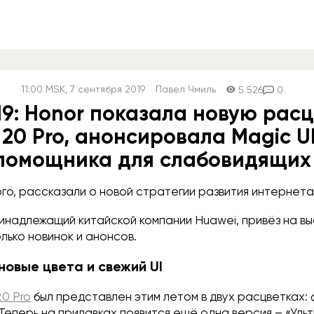
11:00
MSK
, 7 сентября 2019
Павел Чмиль
5 526
0
19: Honor показала новую рас
20 Pro, анонсировала Magic UI
помощника для слабовидящих
го, рассказали о новой стратегии развития интернета
инадлежащий китайской компании Huawei, привёз на выс
лько новинок и анонсов.
 новые цвета и свежий UI
20 Pro
был представлен этим летом в двух расцветках:
 Теперь на прилавках появится ещё одна версия – «Ул