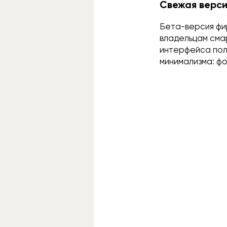
Свежая версия
Бета-версия фи
владельцам сма
интерфейса полу
минимализма: ф