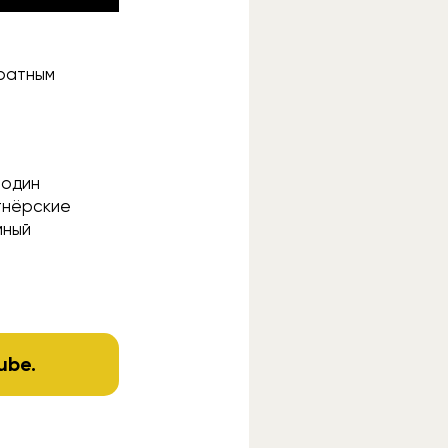
кратным
 один
тнёрские
мный
ube
.