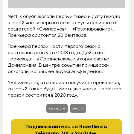
Netflix опубликовали первый тизер и дату выхода
второй части первого сезона мультсериала от
создателей «Симпсонов» — «Разочарование».
Премьера состоится 20 сентября.
Премьера первой части первого сезона
состоялась в августе 2018 года. Действие
происходит в Средневековье в королевстве
Дримландия. В центре событий принцесса-
алкоголичка Бин, её друзья эльф и демон.
Уже известно, что сериал получит второй сезон,
который также будет иметь две части, премьера
первой состоится в 2020 году.
сериалы
netflix
Подписывайтесь на Rozetked в
Telegram
,
VK
и
YouTube
.