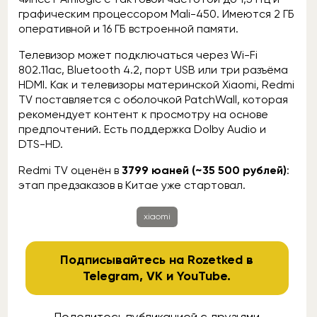
графическим процессором Mali-450. Имеются 2 ГБ
оперативной и 16 ГБ встроенной памяти.
Телевизор может подключаться через Wi-Fi
802.11ac, Bluetooth 4.2, порт USB или три разъёма
HDMI. Как и телевизоры материнской Xiaomi, Redmi
TV поставляется с оболочкой PatchWall, которая
рекомендует контент к просмотру на основе
предпочтений. Есть поддержка Dolby Audio и
DTS-HD.
Redmi TV оценён в
3799 юаней (~35 500 рублей)
:
этап предзаказов в Китае уже стартовал.
xiaomi
Подписывайтесь на Rozetked в
Telegram
,
VK
и
YouTube
.