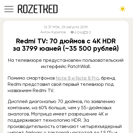
12:37
MSK
, 29 августа 2019
Антон Курилов
6 042
0
Redmi TV: 70 дюймов с 4K HDR
за 3799 юаней (~35 500 рублей)
На телевизоре предустановлен пользовательский
интерфейс PatchWall.
Помимо смартфонов
Note 8 и Note 8 Pro
, бренд
Redmi представил свой первый телевизор под
названием Redmi TV.
Дисплей диагональю 70 дюймов, по заявлению
компании, на 60% больше, чем у 55-дюймовых
аналогов. Матрица имеет разрешение 4К и
поддерживает технологию HDR. За
производительность отвечают четырёхъядерный
чипсет Amlogic с тактовой частотой до 1,5 ГГц и