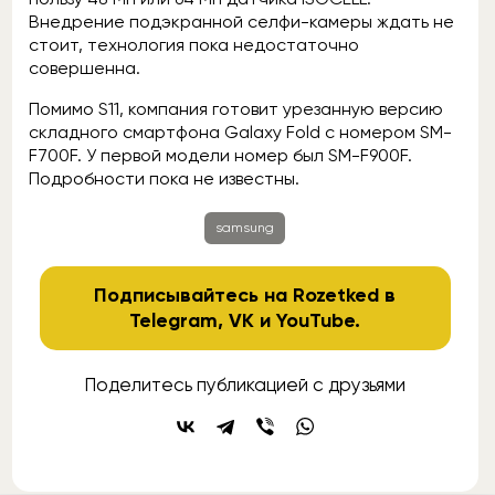
Внедрение подэкранной селфи-камеры ждать не
стоит, технология пока недостаточно
совершенна.
Помимо S11, компания готовит урезанную версию
складного смартфона Galaxy Fold с номером SM-
F700F. У первой модели номер был SM-F900F.
Подробности пока не известны.
samsung
Подписывайтесь на Rozetked в
Telegram
,
VK
и
YouTube
.
Поделитесь публикацией с друзьями