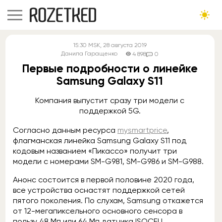
15:30
MSK
, 28 августа 2019
Данила Гаращенко
4 898
0
Первые подробности о линейке
Samsung Galaxy S11
Компания выпустит сразу три модели с
поддержкой 5G.
Согласно данным ресурса
mysmartprice
,
флагманская линейка Samsung Galaxy S11 под
кодовым названием «Пикассо» получит три
модели с номерами SM-G981, SM-G986 и SM-G988.
Анонс состоится в первой половине 2020 года,
все устройства оснастят поддержкой сетей
пятого поколения. По слухам, Samsung откажется
от 12-мегапиксельного основного сенсора в
пользу 48 Мп или 64 Мп датчика ISOCELL.