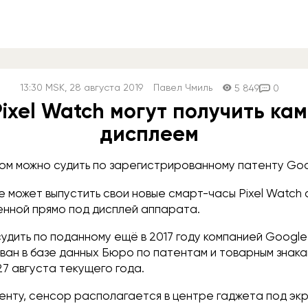
13:30
MSK
, 28 августа 2019
Павел Чмиль
5 849
0
ixel Watch могут получить ка
дисплеем
ом можно судить по зарегистрированному патенту Goo
 может выпустить свои новые смарт-часы Pixel Watch
енной прямо под дисплей аппарата.
удить по поданному ещё в 2017 году компанией Google
ован в базе данных Бюро по патентам и товарным знак
27 августа текущего года.
енту, сенсор располагается в центре гаджета под эк