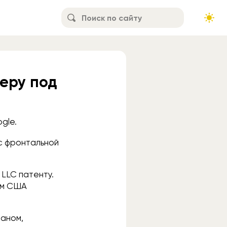
меру под
gle.
 с фронтальной
 LLC патенту.
ам США
раном,