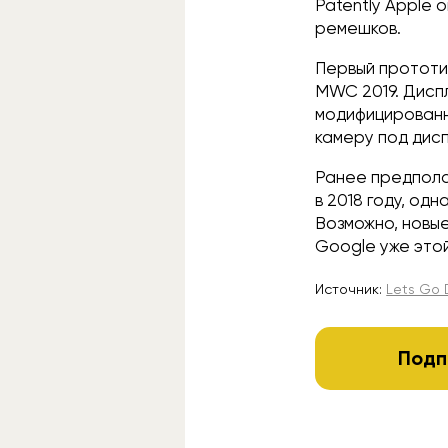
Patently Apple 
ремешков.
Первый прототи
MWC 2019. Дисп
модифицированно
камеру под дис
Ранее предпола
в 2018 году, о
Возможно, новы
Google уже это
Источник:
Lets Go D
Подп