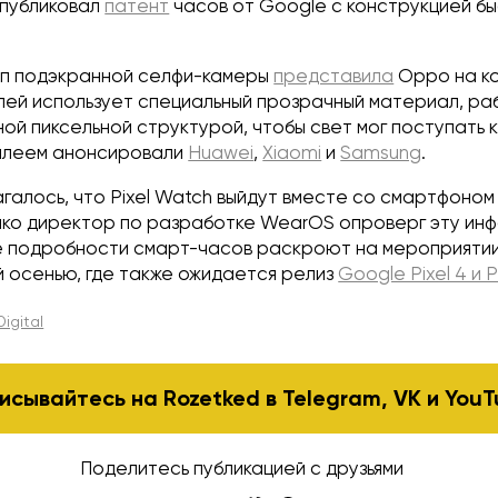
опубликовал
патент
часов от Google с конструкцией б
п подэкранной селфи-камеры
представила
Oppo на к
лей использует специальный прозрачный материал, р
й пиксельной структурой, чтобы свет мог поступать к
плеем анонсировали
Huawei
,
Xiaomi
и
Samsung
.
галось, что Pixel Watch выйдут вместе со смартфоно
днако директор по разработке WearOS опроверг эту ин
е подробности смарт-часов раскроют на мероприяти
й осенью, где также ожидается релиз
Google Pixel 4 и P
igital
исывайтесь на Rozetked в
Telegram
,
VK
и
YouT
Поделитесь публикацией с друзьями