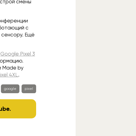
ыстрой смены
онференции
аботающий с
 сенсору. Ещё
м
Google Pixel 3
формацию.
и Made by
ixel 4XL
.
google
pixel
ube
.