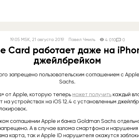
19:05
MSK
, 21 августа 2019
Павел Чмиль
4 010
0
e Card работает даже на iPho
джейлбрейком
рого запрещено пользовательским соглашением с Appl
Sachs.
а» от Apple, которую теперь
может получить
каждый вл
 на устройствах на iOS 12.4 с установленным джейлб
локировок.
ском соглашении Apple и банка Goldman Sachs отдель
 запрещено. А в случае взлома смартфона и нарушения
ама карта, так и Apple ID нарушителя окажутся заблок