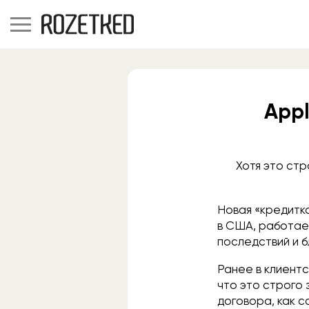
Appl
Хотя это ст
Новая «кредитк
в США, работает
последствий и б
Ранее в клиент
что это строго
договора, как с