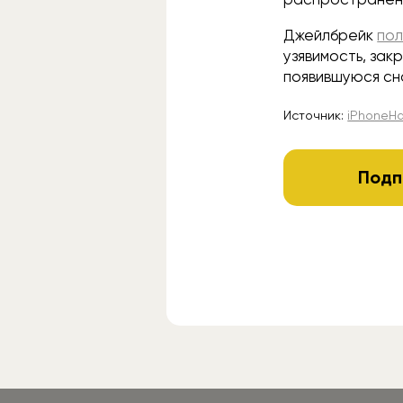
Джейлбрейк
по
узявимость, зак
появившуюся сно
Источник:
iPhoneH
Подп