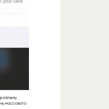
проблему
ень массового