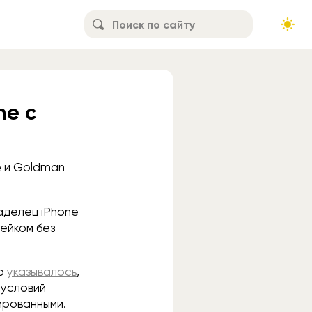
ne с
e и Goldman
аделец iPhone
рейком без
но
указывалось
,
 условий
ированными.