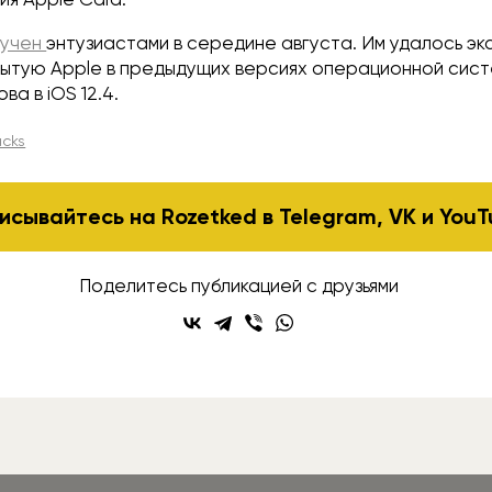
лучен
энтузиастами в середине августа. Им удалось э
рытую Apple в предыдущих версиях операционной сист
ва в iOS 12.4.
acks
исывайтесь на Rozetked в
Telegram
,
VK
и
YouT
Поделитесь публикацией с друзьями