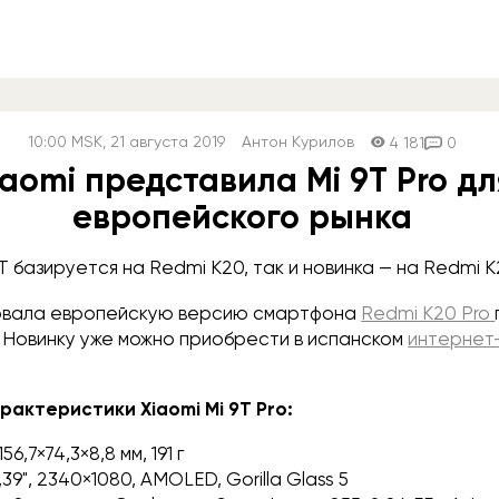
10:00
MSK
, 21 августа 2019
Антон Курилов
4 181
0
iaomi представила Mi 9T Pro дл
европейского рынка
9T базируется на Redmi K20, так и новинка — на Redmi K
товала европейскую версию смартфона
Redmi K20 Pro
o. Новинку уже можно приобрести в испанском
интернет
рактеристики Xiaomi Mi 9T Pro:
 156,7×74,3×8,8 мм, 191 г
6,39", 2340×1080, AMOLED, Gorilla Glass 5