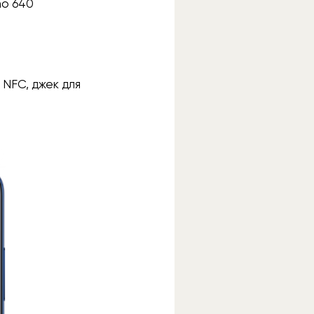
no 640
, NFC, джек для