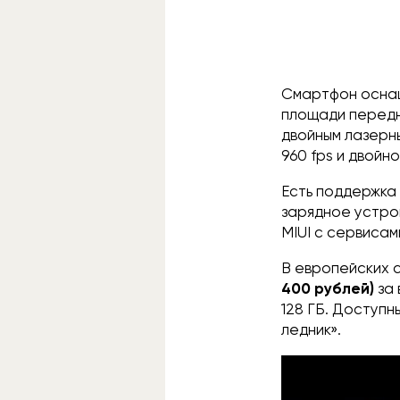
Смартфон оснащ
площади передн
двойным лазерн
960 fps и двойн
Есть поддержка 
зарядное устрой
MIUI с сервисам
В европейских с
400 рублей)
за
128 ГБ. Доступн
ледник».