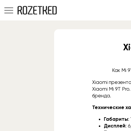
X
Как Mi 
Xiaomi презен
Xiaomi Mi 9T Pr
бренда.
Технические ха
Габариты
:
Дисплей
: 