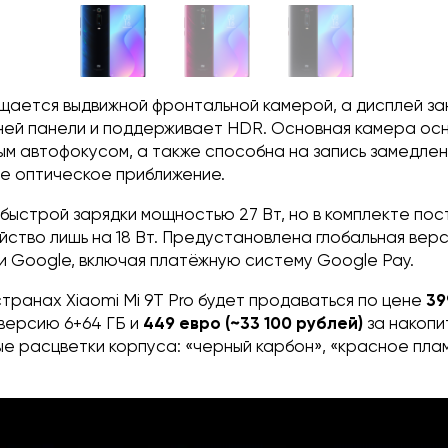
ается выдвижной фронтальной камерой, а дисплей за
ей панели и поддерживает HDR. Основная камера о
ым автофокусом, а также способна на запись замедлен
ое оптическое приближение.
быстрой зарядки мощностью 27 Вт, но в комплекте по
ство лишь на 18 Вт. Предустановлена глобальная вер
и Google, включая платёжную систему Google Pay.
транах Xiaomi Mi 9T Pro будет продаваться по цене
39
 версию 6+64 ГБ и
449 евро (~33 100 рублей)
за накоп
ые расцветки корпуса: «черный карбон», «красное плам