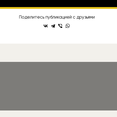
исывайтесь на Rozetked в
Telegram
,
VK
и
YouT
Поделитесь публикацией с друзьями