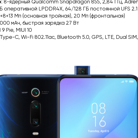
р
: 8-ядерный Qualcomm Snapdragon 855, 2,84 ГГц, Adre
 ГБ оперативной LPDDR4X, 64/128 ГБ постоянной UFS 2.1
8+8+13 Мп (основная тройная), 20 Мп (фронтальная)
4000 мАч, быстрая зарядка 27 Вт
 9 Pie, MIUI 10
 Type-C, Wi-Fi 802.11ac, Bluetooth 5.0, GPS, LTE, Dual SIM