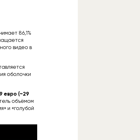
нимает 86,1%
снащается
ного видео в
ставляется
сия оболочки
9 евро (~29
итель объёмом
я» и «голубой