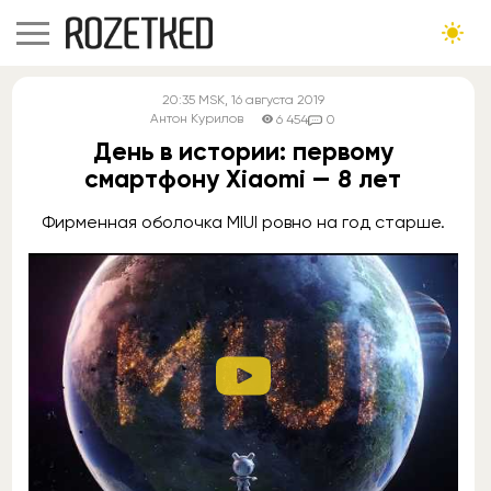
20:35
MSK
, 16 августа 2019
Антон Курилов
6 454
0
День в истории: первому
смартфону Xiaomi — 8 лет
Фирменная оболочка MIUI ровно на год старше.