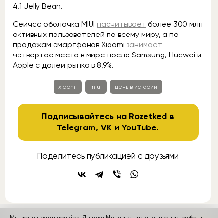
4.1 Jelly Bean.
Сейчас оболочка MIUI
насчитывает
более 300 млн
активных пользователей по всему миру, а по
продажам смартфонов Xiaomi
занимает
четвёртое место в мире после Samsung, Huawei и
Apple с долей рынка в 8,9%.
xiaomi
miui
день в истории
Подписывайтесь на Rozetked в
Telegram
,
VK
и
YouTube
.
Поделитесь публикацией с друзьями
Мы используем cookies, Яндекс Метрику для улучшения работы