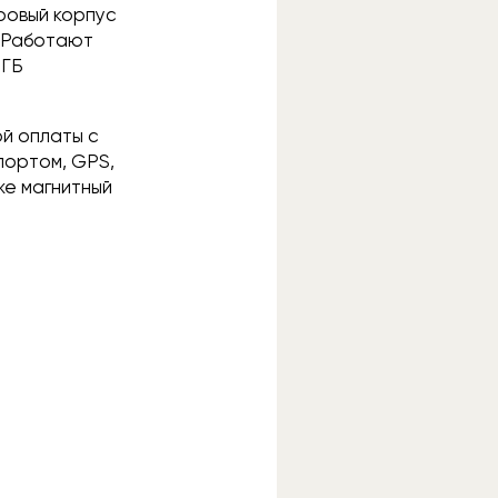
ровый корпус
. Работают
 ГБ
ой оплаты с
портом, GPS,
же магнитный