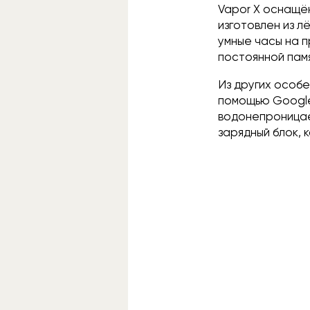
Vapor X оснащё
изготовлен из л
умные часы на 
постоянной пам
Из других особе
помощью Google
водонепроницае
зарядный блок, 