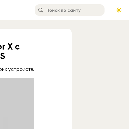
r X с
OS
оих устройств.