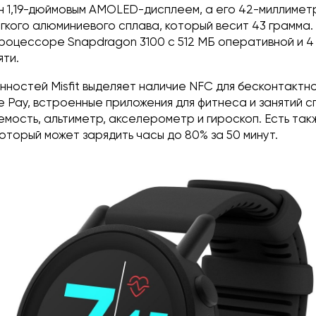
н 1,19-дюймовым AMOLED-дисплеем, а его 42-миллимет
ёгкого алюминиевого сплава, который весит 43 грамма
процессоре Snapdragon 3100 с 512 МБ оперативной и 4
яти.
нностей Misfit выделяет наличие NFC для бесконтактн
 Pay, встроенные приложения для фитнеса и занятий с
мость, альтиметр, акселерометр и гироскоп. Есть так
который может зарядить часы до 80% за 50 минут.