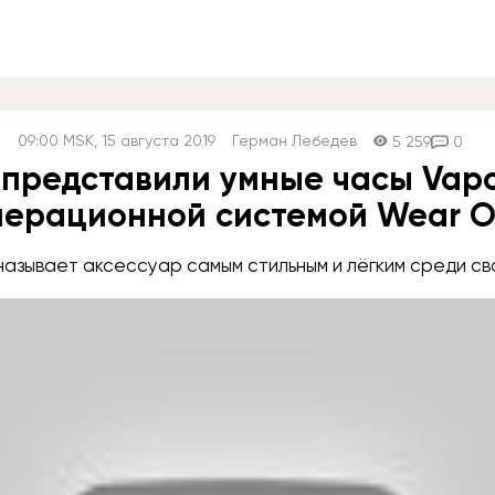
09:00
MSK
, 15 августа 2019
Герман Лебедев
5 259
0
t представили умные часы Vapo
перационной системой Wear 
называет аксессуар самым стильным и лёгким среди св