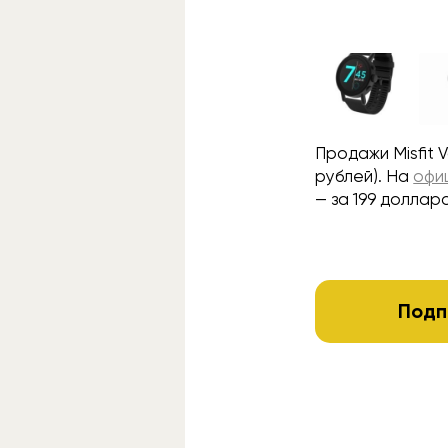
Продажи Misfit 
рублей). На
офи
— за 199 долларо
Подп