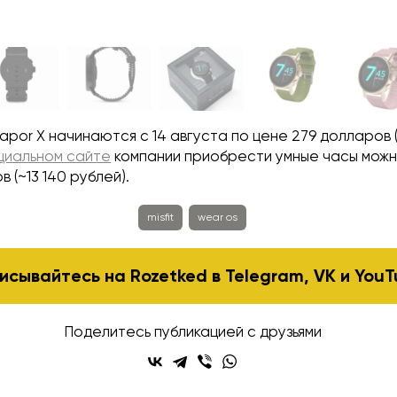
Vapor X начинаются с 14 августа по цене 279 долларов 
циальном сайте
компании приобрести умные часы можн
в (~13 140 рублей).
misfit
wear os
исывайтесь на Rozetked в
Telegram
,
VK
и
YouT
Поделитесь публикацией с друзьями