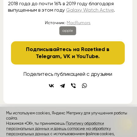
2018 года до почти 16% в 2019 году благодаря
выпущенным в этом году
Galaxy Watch Active
.
Источник:
MacRumors
apple
Подписывайтесь на Rozetked в
Telegram
,
VK
и
YouTube
.
Поделитесь публикацией с друзьями
Мы используем cookies, Яндекс Метрику для улучшения работы
контакты
сайта.
реклама
о проекте
Нажимая «ОК», ты принимаешь
Политику обработки
персональных данных и даешь согласие на обработку
Rozetked © 2026
персональных данных
с использованием файлов cookies,
Пользовательское соглашение