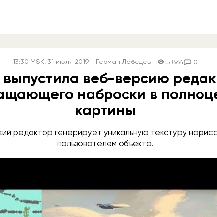
13:30
MSK
, 31 июля 2019
Герман Лебедев
5 864
0
a выпустила веб-версию редак
ащающего наброски в полноц
картины
кий редактор генерирует уникальную текстуру нарис
пользователем объекта.