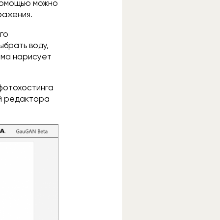
 помощью можно
ражения.
го
ыбрать воду,
мма нарисует
 фотохостинга
ий редактора