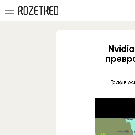
Nvidi
превр
Графичес