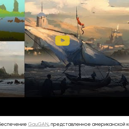
беспечение
GauGAN
, представленное американской 