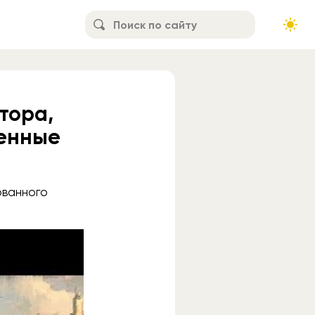
тора,
енные
ованного