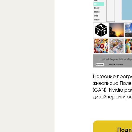
Название прогр
живописца Поля
(GAN). Nvidia р
дизайнерам и р
Подп