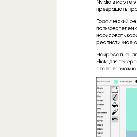
Nvidia в марте 
превращать про
Графический р
пользователем о
нарисовать кар
реалистичное о
Нейросеть анал
Flickr для гене
стала возможнос