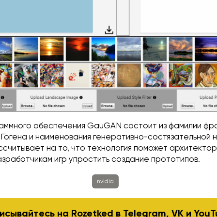
аммного обеспечения GauGAN состоит из фамилии фр
 Гогена и наименования генеративно-состязательной 
ассчитывает на то, что технология поможет архитектор
азработчикам игр упростить создание прототипов.
nvidia
исывайтесь на Rozetked в
Telegram
,
VK
и
YouT