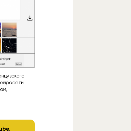
анцузского
нейросети
ам,
ube
.